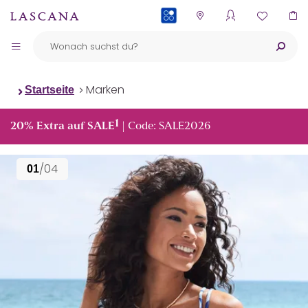
PAYBACK
Marken
Startseite
1
20% Extra auf SALE
| Code: SALE2026
/04
01