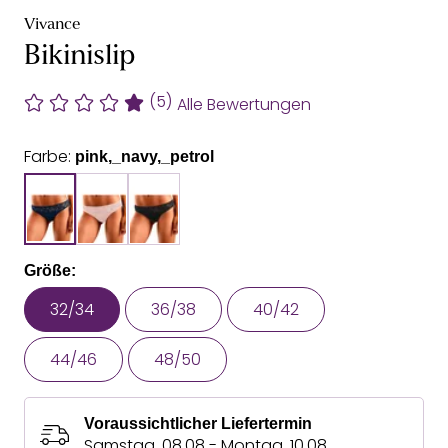
Vivance
Bikinislip
(5)
Alle Bewertungen
Farbe:
pink,_navy,_petrol
Größe:
32/34
36/38
40/42
44/46
48/50
Voraussichtlicher Liefertermin
Samstag, 08.08 - Montag, 10.08