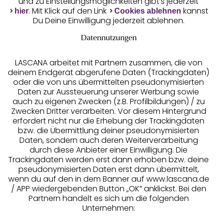
und zu Einstellungsmöglichkeiten gibt’s jederzeit
Unsere Apps
. Mit Klick auf den Link
kannst
hier
Cookies ablehnen
Du Deine Einwilligung jederzeit ablehnen.
Datennutzungen
LASCANA arbeitet mit Partnern zusammen, die von
deinem Endgerät abgerufene Daten (Trackingdaten)
oder die von uns übermittelten pseudonymisierten
Daten zur Aussteuerung unserer Werbung sowie
auch zu eigenen Zwecken (z.B. Profilbildungen) / zu
Zwecken Dritter verarbeiten. Vor diesem Hintergrund
erfordert nicht nur die Erhebung der Trackingdaten
Services
bzw. die Übermittlung deiner pseudonymisierten
Daten, sondern auch deren Weiterverarbeitung
durch diese Anbieter einer Einwilligung. Die
Beratung
Trackingdaten werden erst dann erhoben bzw. deine
pseudonymisierten Daten erst dann übermittelt,
Über uns
wenn du auf den in dem Banner auf www.lascana.de
/ APP wiedergebenden Button „OK” anklickst. Bei den
Partnern handelt es sich um die folgenden
Rechtliches
Unternehmen: