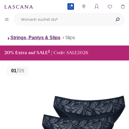
PAYBACK
Slips
Strings, Pantys & Slips
1
20% Extra auf SALE
| Code: SALE2026
/05
01