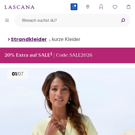
PAYBACK
Strandkleider
kurze Kleider
1
20% Extra auf SALE
| Code: SALE2026
01
/07