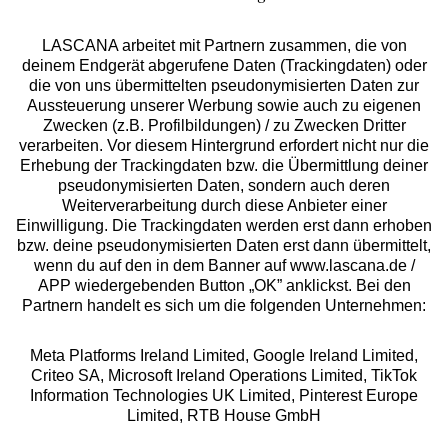
LASCANA arbeitet mit Partnern zusammen, die von
deinem Endgerät abgerufene Daten (Trackingdaten) oder
die von uns übermittelten pseudonymisierten Daten zur
Aussteuerung unserer Werbung sowie auch zu eigenen
Services
Zwecken (z.B. Profilbildungen) / zu Zwecken Dritter
verarbeiten. Vor diesem Hintergrund erfordert nicht nur die
Beratung
Erhebung der Trackingdaten bzw. die Übermittlung deiner
pseudonymisierten Daten, sondern auch deren
Weiterverarbeitung durch diese Anbieter einer
Über uns
Einwilligung. Die Trackingdaten werden erst dann erhoben
bzw. deine pseudonymisierten Daten erst dann übermittelt,
wenn du auf den in dem Banner auf www.lascana.de /
Rechtliches
APP wiedergebenden Button „OK” anklickst. Bei den
Partnern handelt es sich um die folgenden Unternehmen:
Meta Platforms Ireland Limited, Google Ireland Limited,
Criteo SA, Microsoft Ireland Operations Limited, TikTok
Information Technologies UK Limited, Pinterest Europe
Alle Preise inkl. MwSt., zzgl.
Versandkosten
Limited, RTB House GmbH
** Bonität vorausgesetzt, berechtigt zur Bonitätsprüfung