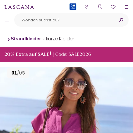
PAYBACK
kurze Kleider
Strandkleider
1
20% Extra auf SALE
| Code: SALE2026
/05
01