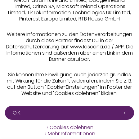
Meta Platforms Ireland Limited, Google Ireland
Limited, Criteo SA, Microsoft Ireland Operations
Limited, TikTok Information Technologies UK Limited,
Pinterest Europe Limited, RTB House GmbH
Alle Preise inkl. MwSt., zzgl.
Versandkosten
** Bonität vorausgesetzt, berechtigt zur Bonitätsprüfung
Weitere Informationen zu den Datenverarbeitungen
durch diese Partner findest Du in der
Datenschutzerklärung auf www.lascana.de / APP. Die
Informationen sind außerdem über einen Link in dem
Banner abrufbar.
Sie können Ihre Einwilligung auch jederzeit grundlos
mit Wirkung für die Zukunft widerrufen, indem Sie z. B.
auf den Button "Cookie-Einstellungen" im Footer der
Website und "Cookies ablehnen" klicken.
O.K.
Cookies ablehnen
Mehr Informationen