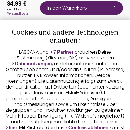
34,99 €
In den Warenkorb
inkl. MwSt. zzgl.
Versandkosten
Cookies und andere Technologien
Auszeichnungen
erlauben?
LASCANA und
brauchen Deine
7 Partner
Zustimmung (Klick auf „Ok”) bei vereinzelten
, um Informationen auf einem
Datennutzungen
Gerät zu speichern und/oder abzurufen (IP-Adresse,
Nutzer-ID, Browser-Informationen, Geräte-
Kennungen). Die Datennutzung erfolgt zum Zweck
der Identifikation auf Drittseiten (auch unter Nutzung
pseudonymisierter E-Mail-Adressen), für
Geprüfte Sicherheit
personalisierte Anzeigen und Inhalte, Anzeigen- und
Inhaltsmessungen sowie um Erkenntnisse über
Zielgruppen und Produktentwicklungen zu gewinnen.
Mehr Infos zur Einwilligung (inkl. Widerrufsmöglichkeit)
und zu Einstellungsmöglichkeiten gibt’s jederzeit
Unsere Apps
. Mit Klick auf den Link
kannst
hier
Cookies ablehnen