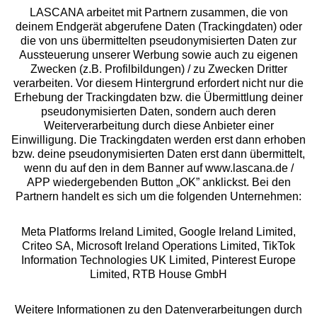
LASCANA arbeitet mit Partnern zusammen, die von
deinem Endgerät abgerufene Daten (Trackingdaten) oder
die von uns übermittelten pseudonymisierten Daten zur
Services
Aussteuerung unserer Werbung sowie auch zu eigenen
Zwecken (z.B. Profilbildungen) / zu Zwecken Dritter
Beratung
verarbeiten. Vor diesem Hintergrund erfordert nicht nur die
Erhebung der Trackingdaten bzw. die Übermittlung deiner
pseudonymisierten Daten, sondern auch deren
Über uns
Weiterverarbeitung durch diese Anbieter einer
Einwilligung. Die Trackingdaten werden erst dann erhoben
bzw. deine pseudonymisierten Daten erst dann übermittelt,
Rechtliches
wenn du auf den in dem Banner auf www.lascana.de /
APP wiedergebenden Button „OK” anklickst. Bei den
Partnern handelt es sich um die folgenden Unternehmen:
Meta Platforms Ireland Limited, Google Ireland Limited,
Criteo SA, Microsoft Ireland Operations Limited, TikTok
Alle Preise inkl. MwSt., zzgl.
Versandkosten
Information Technologies UK Limited, Pinterest Europe
** Bonität vorausgesetzt, berechtigt zur Bonitätsprüfung
Limited, RTB House GmbH
Weitere Informationen zu den Datenverarbeitungen durch