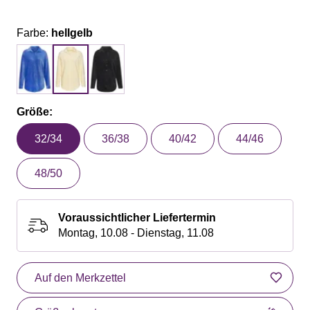
Farbe:
hellgelb
Größe:
32/34
36/38
40/42
44/46
48/50
Voraussichtlicher Liefertermin
Montag, 10.08 - Dienstag, 11.08
Auf den Merkzettel