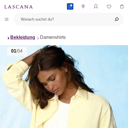
PAYBACK
Bekleidung
Damenshirts
01
/04