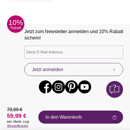
10%
Rabatt
Jetzt zum Newsletter anmelden und 10% Rabatt
sichern!
Jetzt anmelden
79,99 €
59,99 €
In den Warenkorb
inkl. MwSt. zzgl.
Auszeichnungen
Versandkosten