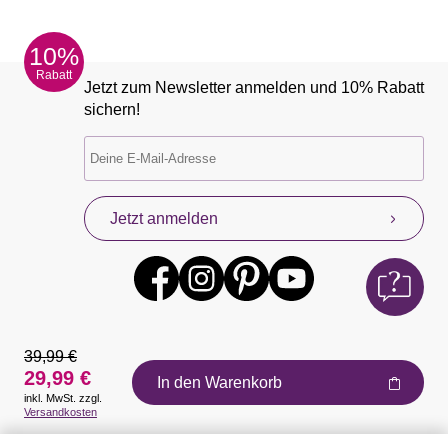
10%
Rabatt
Jetzt zum Newsletter anmelden und 10% Rabatt
sichern!
Jetzt anmelden
39,99 €
29,99 €
In den Warenkorb
inkl. MwSt. zzgl.
Auszeichnungen
Versandkosten