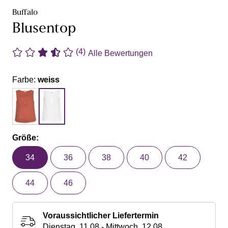
Buffalo
Blusentop
(4)
Alle Bewertungen
Farbe:
weiss
Größe:
34
36
38
40
42
44
46
Voraussichtlicher Liefertermin
Dienstag, 11.08 - Mittwoch, 12.08