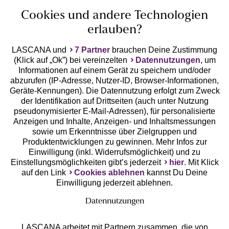
Cookies und andere Technologien
erlauben?
LASCANA und
7 Partner
brauchen Deine Zustimmung
(Klick auf „Ok”) bei vereinzelten
Datennutzungen
, um
Geprüfte Sicherheit
Informationen auf einem Gerät zu speichern und/oder
abzurufen (IP-Adresse, Nutzer-ID, Browser-Informationen,
Geräte-Kennungen). Die Datennutzung erfolgt zum Zweck
der Identifikation auf Drittseiten (auch unter Nutzung
pseudonymisierter E-Mail-Adressen), für personalisierte
Anzeigen und Inhalte, Anzeigen- und Inhaltsmessungen
Unsere Apps
sowie um Erkenntnisse über Zielgruppen und
Produktentwicklungen zu gewinnen. Mehr Infos zur
Einwilligung (inkl. Widerrufsmöglichkeit) und zu
Einstellungsmöglichkeiten gibt’s jederzeit
hier
. Mit Klick
auf den Link
Cookies ablehnen
kannst Du Deine
Einwilligung jederzeit ablehnen.
Datennutzungen
LASCANA arbeitet mit Partnern zusammen, die von