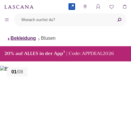
PAYBACK
Bekleidung
Blusen
²
20% auf ALLES in der App
| Code: APPDEAL2026
01
/08