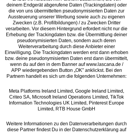
deinem Endgerät abgerufene Daten (Trackingdaten) oder
die von uns übermittelten pseudonymisierten Daten zur
Services
Aussteuerung unserer Werbung sowie auch zu eigenen
Zwecken (z.B. Profilbildungen) / zu Zwecken Dritter
Beratung
verarbeiten. Vor diesem Hintergrund erfordert nicht nur die
Erhebung der Trackingdaten bzw. die Übermittlung deiner
pseudonymisierten Daten, sondern auch deren
Über uns
Weiterverarbeitung durch diese Anbieter einer
Einwilligung. Die Trackingdaten werden erst dann erhoben
bzw. deine pseudonymisierten Daten erst dann übermittelt,
Rechtliches
wenn du auf den in dem Banner auf www.lascana.de /
APP wiedergebenden Button „OK” anklickst. Bei den
Partnern handelt es sich um die folgenden Unternehmen:
Meta Platforms Ireland Limited, Google Ireland Limited,
Criteo SA, Microsoft Ireland Operations Limited, TikTok
Alle Preise inkl. MwSt., zzgl.
Versandkosten
Information Technologies UK Limited, Pinterest Europe
** Bonität vorausgesetzt, berechtigt zur Bonitätsprüfung
Limited, RTB House GmbH
Weitere Informationen zu den Datenverarbeitungen durch
diese Partner findest Du in der Datenschutzerklärung auf