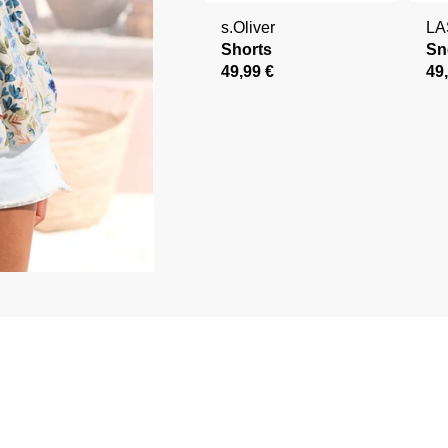
s.Oliver
L
Shorts
Sn
49,99 €
49