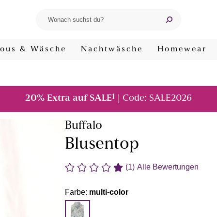
ous & Wäsche
Nachtwäsche
Homewear
1
20% Extra auf SALE
| Code: SALE2026
Buffalo
Blusentop
(1)
Alle Bewertungen
Farbe:
multi-color