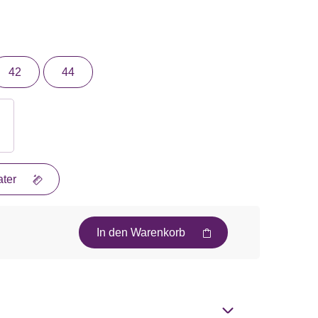
42
44
ter
In den Warenkorb