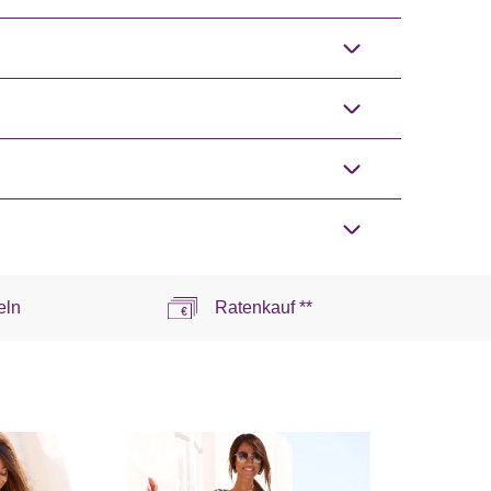
eln
Ratenkauf **