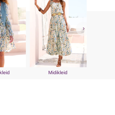
Ma
kleid
Midikleid