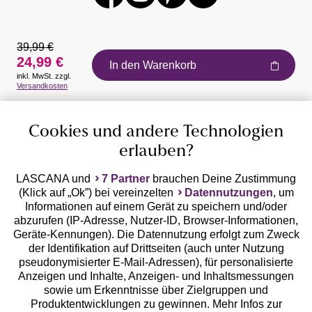
39,99 €
24,99 €
In den Warenkorb
inkl. MwSt. zzgl.
Auszeichnungen
Versandkosten
Cookies und andere Technologien
erlauben?
LASCANA und
7 Partner
brauchen Deine Zustimmung
(Klick auf „Ok”) bei vereinzelten
Datennutzungen
, um
Geprüfte Sicherheit
Informationen auf einem Gerät zu speichern und/oder
abzurufen (IP-Adresse, Nutzer-ID, Browser-Informationen,
Geräte-Kennungen). Die Datennutzung erfolgt zum Zweck
der Identifikation auf Drittseiten (auch unter Nutzung
pseudonymisierter E-Mail-Adressen), für personalisierte
Anzeigen und Inhalte, Anzeigen- und Inhaltsmessungen
Unsere Apps
sowie um Erkenntnisse über Zielgruppen und
Produktentwicklungen zu gewinnen. Mehr Infos zur