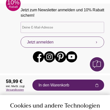
10%
Rabatt
Jetzt zum Newsletter anmelden und 10% Rabatt
sichern!
Jetzt anmelden
59,99 €
In den Warenkorb
inkl. MwSt. zzgl.
Auszeichnungen
Versandkosten
Cookies und andere Technologien