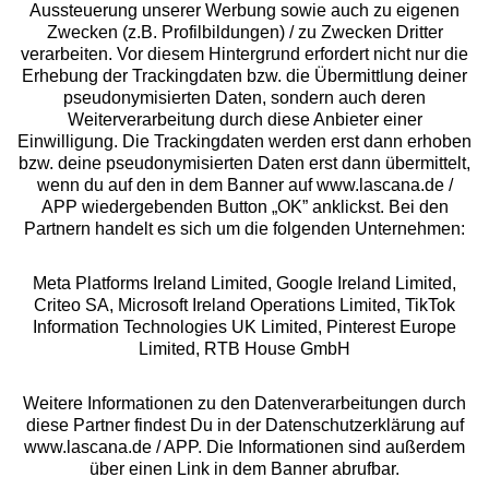
Aussteuerung unserer Werbung sowie auch zu eigenen
Zwecken (z.B. Profilbildungen) / zu Zwecken Dritter
Beratung
verarbeiten. Vor diesem Hintergrund erfordert nicht nur die
Erhebung der Trackingdaten bzw. die Übermittlung deiner
pseudonymisierten Daten, sondern auch deren
Über uns
Weiterverarbeitung durch diese Anbieter einer
Einwilligung. Die Trackingdaten werden erst dann erhoben
bzw. deine pseudonymisierten Daten erst dann übermittelt,
Rechtliches
wenn du auf den in dem Banner auf www.lascana.de /
APP wiedergebenden Button „OK” anklickst. Bei den
Partnern handelt es sich um die folgenden Unternehmen:
Meta Platforms Ireland Limited, Google Ireland Limited,
Criteo SA, Microsoft Ireland Operations Limited, TikTok
Alle Preise inkl. MwSt., zzgl.
Versandkosten
Information Technologies UK Limited, Pinterest Europe
** Bonität vorausgesetzt, berechtigt zur Bonitätsprüfung
Limited, RTB House GmbH
Weitere Informationen zu den Datenverarbeitungen durch
diese Partner findest Du in der Datenschutzerklärung auf
www.lascana.de / APP. Die Informationen sind außerdem
über einen Link in dem Banner abrufbar.