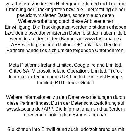
Beratung
verarbeiten. Vor diesem Hintergrund erfordert nicht nur die
Erhebung der Trackingdaten bzw. die Übermittlung deiner
pseudonymisierten Daten, sondern auch deren
Über uns
Weiterverarbeitung durch diese Anbieter einer
Einwilligung. Die Trackingdaten werden erst dann erhoben
bzw. deine pseudonymisierten Daten erst dann übermittelt,
Rechtliches
wenn du auf den in dem Banner auf www.lascana.de /
APP wiedergebenden Button „OK” anklickst. Bei den
Partnern handelt es sich um die folgenden Unternehmen:
Meta Platforms Ireland Limited, Google Ireland Limited,
Criteo SA, Microsoft Ireland Operations Limited, TikTok
Alle Preise inkl. MwSt., zzgl.
Versandkosten
Information Technologies UK Limited, Pinterest Europe
** Bonität vorausgesetzt, berechtigt zur Bonitätsprüfung
Limited, RTB House GmbH
Weitere Informationen zu den Datenverarbeitungen durch
diese Partner findest Du in der Datenschutzerklärung auf
www.lascana.de / APP. Die Informationen sind außerdem
über einen Link in dem Banner abrufbar.
Sie können Ihre Einwilligung auch jederzeit grundlos mit