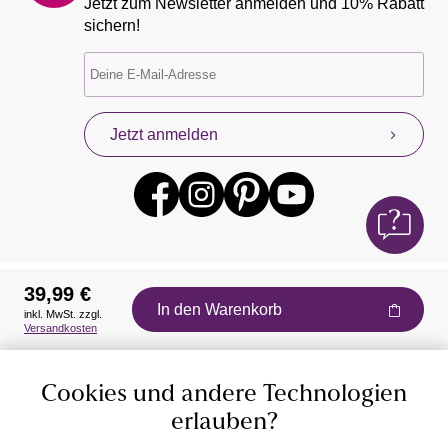
Jetzt zum Newsletter anmelden und 10% Rabatt
sichern!
Jetzt anmelden
39,99 €
In den Warenkorb
inkl. MwSt. zzgl.
Auszeichnungen
Versandkosten
Cookies und andere Technologien
erlauben?