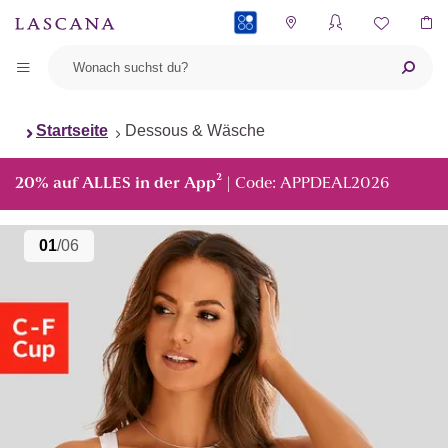
PAYBACK
Startseite
Dessous & Wäsche
²
20% auf ALLES in der App
| Code: APPDEAL2026
01
/06