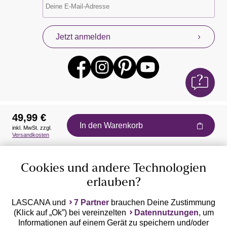
Jetzt anmelden
49,99 €
In den Warenkorb
inkl. MwSt. zzgl.
Auszeichnungen
Versandkosten
Cookies und andere Technologien
erlauben?
LASCANA und
7 Partner
brauchen Deine Zustimmung
(Klick auf „Ok”) bei vereinzelten
Datennutzungen
, um
Geprüfte Sicherheit
Informationen auf einem Gerät zu speichern und/oder