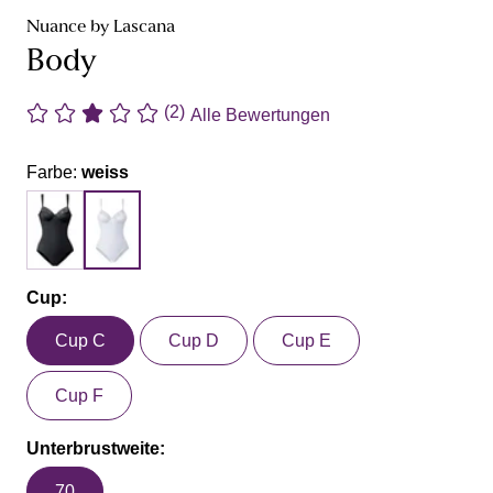
Nuance by Lascana
Body
(2)
Alle Bewertungen
Farbe:
weiss
Cup:
Cup C
Cup D
Cup E
Cup F
Unterbrustweite:
70