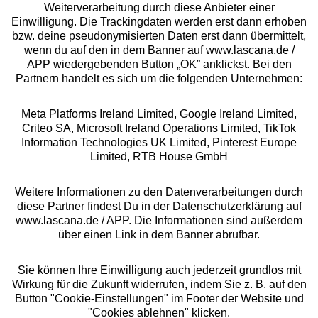
Über uns
Weiterverarbeitung durch diese Anbieter einer
Einwilligung. Die Trackingdaten werden erst dann erhoben
bzw. deine pseudonymisierten Daten erst dann übermittelt,
Rechtliches
wenn du auf den in dem Banner auf www.lascana.de /
APP wiedergebenden Button „OK” anklickst. Bei den
Partnern handelt es sich um die folgenden Unternehmen:
Meta Platforms Ireland Limited, Google Ireland Limited,
Criteo SA, Microsoft Ireland Operations Limited, TikTok
Alle Preise inkl. MwSt., zzgl.
Versandkosten
Information Technologies UK Limited, Pinterest Europe
** Bonität vorausgesetzt, berechtigt zur Bonitätsprüfung
Limited, RTB House GmbH
Weitere Informationen zu den Datenverarbeitungen durch
diese Partner findest Du in der Datenschutzerklärung auf
www.lascana.de / APP. Die Informationen sind außerdem
über einen Link in dem Banner abrufbar.
Sie können Ihre Einwilligung auch jederzeit grundlos mit
Wirkung für die Zukunft widerrufen, indem Sie z. B. auf den
Button "Cookie-Einstellungen" im Footer der Website und
"Cookies ablehnen" klicken.