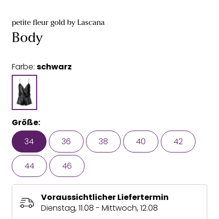
petite fleur gold by Lascana
Body
Farbe:
schwarz
Größe:
34
36
38
40
42
44
46
Voraussichtlicher Liefertermin
Dienstag, 11.08 - Mittwoch, 12.08