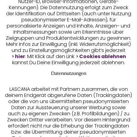
Nutzer-ID, Browser-Informationen, Geräte-
Kennungen). Die Datennutzung erfolgt zum Zweck
der Identifikation auf Drittseiten (auch unter Nutzung
pseudonymisierter E-Mail-Adressen), für
Geprüfte Sicherheit
personalisierte Anzeigen und Inhalte, Anzeigen- und
Inhaltsmessungen sowie um Erkenntnisse über
Zielgruppen und Produktentwicklungen zu gewinnen.
Mehr Infos zur Einwilligung (inkl. Widerrufsmöglichkeit)
und zu Einstellungsmöglichkeiten gibt’s jederzeit
Unsere Apps
hier
. Mit Klick auf den Link
Cookies ablehnen
kannst Du Deine Einwilligung jederzeit ablehnen.
Datennutzungen
LASCANA arbeitet mit Partnern zusammen, die von
deinem Endgerät abgerufene Daten (Trackingdaten)
oder die von uns übermittelten pseudonymisierten
Daten zur Aussteuerung unserer Werbung sowie
auch zu eigenen Zwecken (z.B. Profilbildungen) / zu
Zwecken Dritter verarbeiten. Vor diesem Hintergrund
erfordert nicht nur die Erhebung der Trackingdaten
Services
bzw. die Übermittlung deiner pseudonymisierten