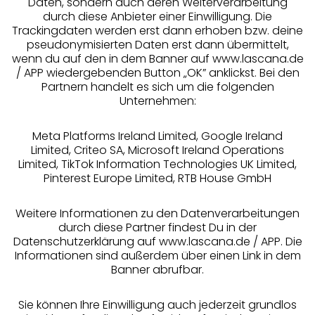
Daten, sondern auch deren Weiterverarbeitung
durch diese Anbieter einer Einwilligung. Die
Beratung
Trackingdaten werden erst dann erhoben bzw. deine
pseudonymisierten Daten erst dann übermittelt,
Über uns
wenn du auf den in dem Banner auf www.lascana.de
/ APP wiedergebenden Button „OK” anklickst. Bei den
Partnern handelt es sich um die folgenden
Rechtliches
Unternehmen:
Meta Platforms Ireland Limited, Google Ireland
Limited, Criteo SA, Microsoft Ireland Operations
Limited, TikTok Information Technologies UK Limited,
Pinterest Europe Limited, RTB House GmbH
Alle Preise inkl. MwSt., zzgl.
Versandkosten
** Bonität vorausgesetzt, berechtigt zur Bonitätsprüfung
Weitere Informationen zu den Datenverarbeitungen
durch diese Partner findest Du in der
Datenschutzerklärung auf www.lascana.de / APP. Die
Informationen sind außerdem über einen Link in dem
Banner abrufbar.
Sie können Ihre Einwilligung auch jederzeit grundlos