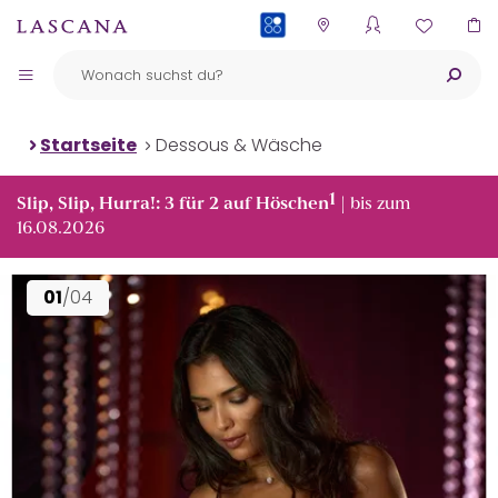
PAYBACK
Startseite
Dessous & Wäsche
1
Slip, Slip, Hurra!: 3 für 2 auf Höschen
| bis zum
16.08.2026
01
/04