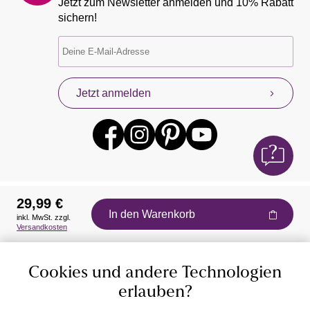
Jetzt zum Newsletter anmelden und 10% Rabatt
sichern!
Jetzt anmelden
29,99 €
In den Warenkorb
inkl. MwSt. zzgl.
Auszeichnungen
Versandkosten
Cookies und andere Technologien
erlauben?