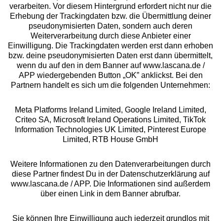
Beratung
verarbeiten. Vor diesem Hintergrund erfordert nicht nur die
Erhebung der Trackingdaten bzw. die Übermittlung deiner
pseudonymisierten Daten, sondern auch deren
Über uns
Weiterverarbeitung durch diese Anbieter einer
Einwilligung. Die Trackingdaten werden erst dann erhoben
bzw. deine pseudonymisierten Daten erst dann übermittelt,
Rechtliches
wenn du auf den in dem Banner auf www.lascana.de /
APP wiedergebenden Button „OK” anklickst. Bei den
Partnern handelt es sich um die folgenden Unternehmen:
Meta Platforms Ireland Limited, Google Ireland Limited,
Criteo SA, Microsoft Ireland Operations Limited, TikTok
Alle Preise inkl. MwSt., zzgl.
Versandkosten
Information Technologies UK Limited, Pinterest Europe
** Bonität vorausgesetzt, berechtigt zur Bonitätsprüfung
Limited, RTB House GmbH
Weitere Informationen zu den Datenverarbeitungen durch
diese Partner findest Du in der Datenschutzerklärung auf
www.lascana.de / APP. Die Informationen sind außerdem
über einen Link in dem Banner abrufbar.
Sie können Ihre Einwilligung auch jederzeit grundlos mit