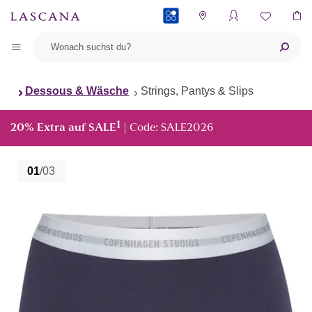
PAYBACK
Dessous & Wäsche
Strings, Pantys & Slips
1
20% Extra auf SALE
| Code: SALE2026
01
/03