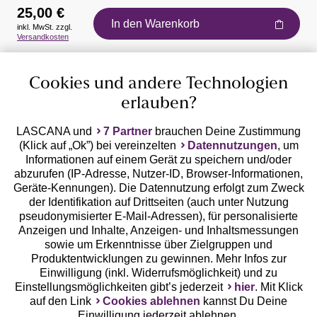
25,00 €
In den Warenkorb
inkl. MwSt. zzgl.
Auszeichnungen
Versandkosten
Cookies und andere Technologien
erlauben?
LASCANA und
7 Partner
brauchen Deine Zustimmung
(Klick auf „Ok”) bei vereinzelten
Datennutzungen
, um
Geprüfte Sicherheit
Informationen auf einem Gerät zu speichern und/oder
abzurufen (IP-Adresse, Nutzer-ID, Browser-Informationen,
Geräte-Kennungen). Die Datennutzung erfolgt zum Zweck
der Identifikation auf Drittseiten (auch unter Nutzung
pseudonymisierter E-Mail-Adressen), für personalisierte
Anzeigen und Inhalte, Anzeigen- und Inhaltsmessungen
Unsere Apps
sowie um Erkenntnisse über Zielgruppen und
Produktentwicklungen zu gewinnen. Mehr Infos zur
Einwilligung (inkl. Widerrufsmöglichkeit) und zu
Einstellungsmöglichkeiten gibt’s jederzeit
hier
. Mit Klick
auf den Link
Cookies ablehnen
kannst Du Deine
Einwilligung jederzeit ablehnen.