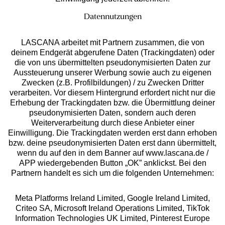
Datennutzungen
LASCANA arbeitet mit Partnern zusammen, die von
deinem Endgerät abgerufene Daten (Trackingdaten) oder
die von uns übermittelten pseudonymisierten Daten zur
Services
Aussteuerung unserer Werbung sowie auch zu eigenen
Zwecken (z.B. Profilbildungen) / zu Zwecken Dritter
Beratung
verarbeiten. Vor diesem Hintergrund erfordert nicht nur die
Erhebung der Trackingdaten bzw. die Übermittlung deiner
pseudonymisierten Daten, sondern auch deren
Über uns
Weiterverarbeitung durch diese Anbieter einer
Einwilligung. Die Trackingdaten werden erst dann erhoben
bzw. deine pseudonymisierten Daten erst dann übermittelt,
Rechtliches
wenn du auf den in dem Banner auf www.lascana.de /
APP wiedergebenden Button „OK” anklickst. Bei den
Partnern handelt es sich um die folgenden Unternehmen:
Meta Platforms Ireland Limited, Google Ireland Limited,
Criteo SA, Microsoft Ireland Operations Limited, TikTok
Alle Preise inkl. MwSt., zzgl.
Versandkosten
Information Technologies UK Limited, Pinterest Europe
** Bonität vorausgesetzt, berechtigt zur Bonitätsprüfung