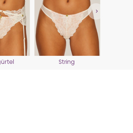
Pus
ürtel
String