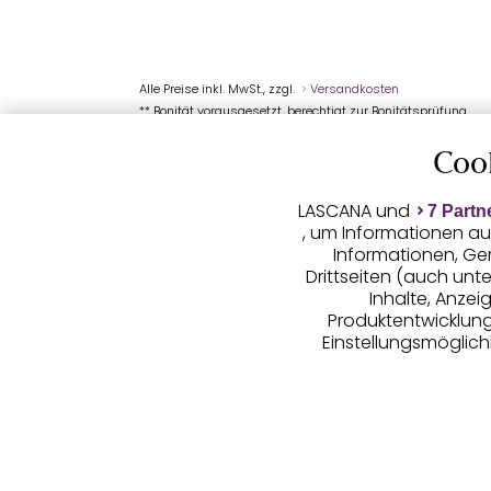
Alle Preise inkl. MwSt., zzgl.
Versandkosten
** Bonität vorausgesetzt, berechtigt zur Bonitätsprüfung
Coo
LASCANA und
7 Partn
, um Informationen au
Informationen, Ge
Drittseiten (auch unt
Inhalte, Anze
Produktentwicklunge
Einstellungsmöglichk
LASCANA arbei
(Trackingdaten) oder