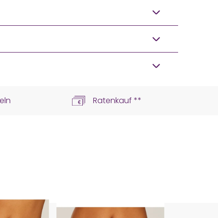
eln
Ratenkauf **