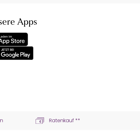
sere Apps
ln
Ratenkauf **