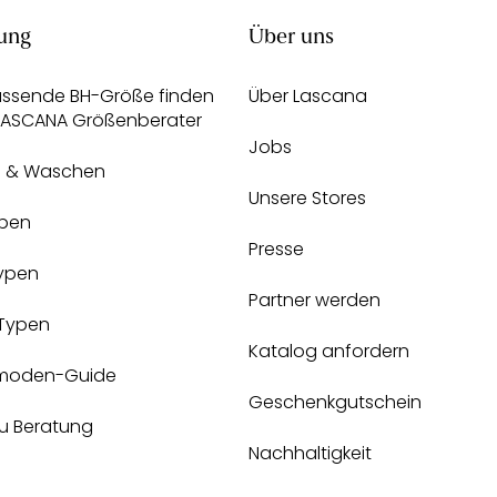
ung
Über uns
assende BH-Größe finden
Über Lascana
 LASCANA Größenberater
Jobs
e & Waschen
Unsere Stores
pen
Presse
Typen
Partner werden
-Typen
Katalog anfordern
moden-Guide
Geschenkgutschein
zu Beratung
Nachhaltigkeit