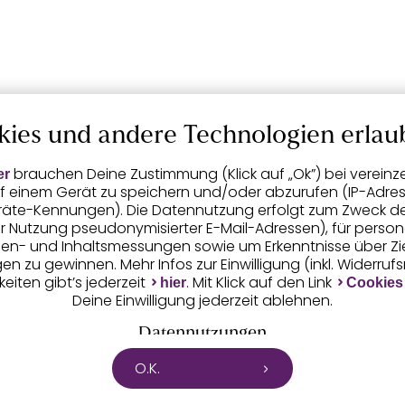
kies und andere Technologien erlau
brauchen Deine Zustimmung (Klick auf „Ok”) bei vereinz
er
f einem Gerät zu speichern und/oder abzurufen (IP-Adress
räte-Kennungen). Die Datennutzung erfolgt zum Zweck der 
er Nutzung pseudonymisierter E-Mail-Adressen), für person
igen- und Inhaltsmessungen sowie um Erkenntnisse über Z
n zu gewinnen. Mehr Infos zur Einwilligung (inkl. Widerruf
eiten gibt’s jederzeit
. Mit Klick auf den Link
hier
Cookies
Deine Einwilligung jederzeit ablehnen.
Datennutzungen
O.K.
tet mit Partnern zusammen, die von deinem Endgerät ab
 die von uns übermittelten pseudonymisierten Daten zur