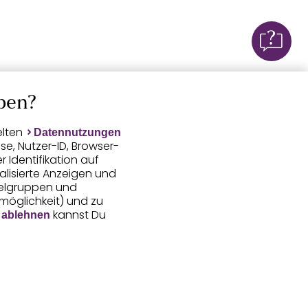
ben?
elten
Datennutzungen
e, Nutzer-ID, Browser-
Identifikation auf
alisierte Anzeigen und
ielgruppen und
smöglichkeit) und zu
kannst Du
 ablehnen
gerufene Daten
 Aussteuerung unserer