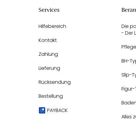
Services
Berat
Hilfebereich
Die p
- Der
Kontakt
Pfleg
Zahlung
BH-Ty
Lieferung
Slip-
Rücksendung
Figur
Bestellung
Bade
PAYBACK
Alles 