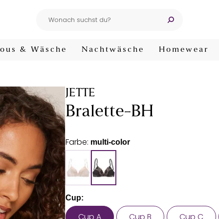
ous & Wäsche
Nachtwäsche
Homewear
JETTE
Bralette-BH
Farbe:
multi-color
Cup:
Cup A
Cup B
Cup C