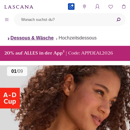
PAYBACK
Dessous & Wäsche
Hochzeitsdessous
²
20% auf ALLES in der App
| Code: APPDEAL2026
01
/09