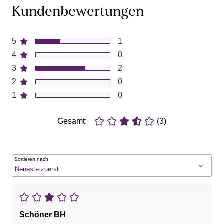
Kundenbewertungen
5
1
4
0
3
2
2
0
1
0
Gesamt:
(3)
Sortieren nach
Schöner BH