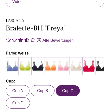
Video
LASCANA
Bralette-BH "Freya"
(3)
Alle Bewertungen
Farbe:
weiss
Cup:
Cup A
Cup B
Cup C
Cup D