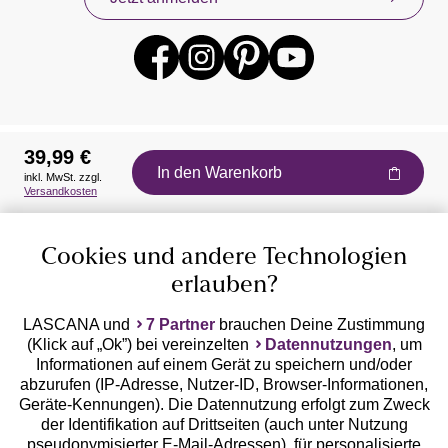
39,99 €
In den Warenkorb
inkl. MwSt. zzgl.
Auszeichnungen
Versandkosten
Cookies und andere Technologien
erlauben?
LASCANA und
7 Partner
brauchen Deine Zustimmung
(Klick auf „Ok”) bei vereinzelten
Datennutzungen
, um
Geprüfte Sicherheit
Informationen auf einem Gerät zu speichern und/oder
abzurufen (IP-Adresse, Nutzer-ID, Browser-Informationen,
Geräte-Kennungen). Die Datennutzung erfolgt zum Zweck
der Identifikation auf Drittseiten (auch unter Nutzung
pseudonymisierter E-Mail-Adressen), für personalisierte