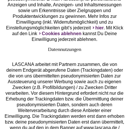
Anzeigen und Inhalte, Anzeigen- und Inhaltsmessungen
Unsere Apps
sowie um Erkenntnisse über Zielgruppen und
Produktentwicklungen zu gewinnen. Mehr Infos zur
Einwilligung (inkl. Widerrufsmöglichkeit) und zu
Einstellungsmöglichkeiten gibt’s jederzeit
hier
. Mit Klick
auf den Link
Cookies ablehnen
kannst Du Deine
Einwilligung jederzeit ablehnen.
Datennutzungen
LASCANA arbeitet mit Partnern zusammen, die von
deinem Endgerät abgerufene Daten (Trackingdaten) oder
die von uns übermittelten pseudonymisierten Daten zur
Services
Aussteuerung unserer Werbung sowie auch zu eigenen
Zwecken (z.B. Profilbildungen) / zu Zwecken Dritter
Beratung
verarbeiten. Vor diesem Hintergrund erfordert nicht nur die
Erhebung der Trackingdaten bzw. die Übermittlung deiner
pseudonymisierten Daten, sondern auch deren
Über uns
Weiterverarbeitung durch diese Anbieter einer
Einwilligung. Die Trackingdaten werden erst dann erhoben
bzw. deine pseudonymisierten Daten erst dann übermittelt,
Rechtliches
wenn du auf den in dem Banner auf www.lascana.de /