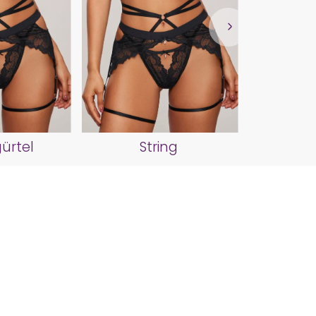
Sch
ürtel
String