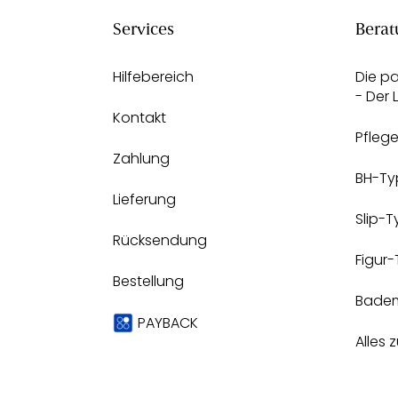
Services
Berat
Hilfebereich
Die p
- Der
Kontakt
Pfleg
Zahlung
BH-Ty
Lieferung
Slip-
Rücksendung
Figur
Bestellung
Bade
PAYBACK
Alles 