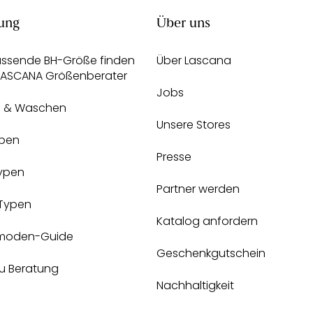
ung
Über uns
assende BH-Größe finden
Über Lascana
 LASCANA Größenberater
Jobs
e & Waschen
Unsere Stores
pen
Presse
Typen
Partner werden
-Typen
Katalog anfordern
moden-Guide
Geschenkgutschein
zu Beratung
Nachhaltigkeit