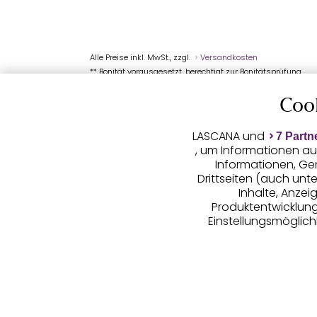
Alle Preise inkl. MwSt., zzgl.
Versandkosten
** Bonität vorausgesetzt, berechtigt zur Bonitätsprüfung
Coo
LASCANA und
7 Partn
, um Informationen au
Informationen, Ge
Drittseiten (auch unt
Inhalte, Anze
Produktentwicklunge
Einstellungsmöglichk
LASCANA arbei
(Trackingdaten) oder