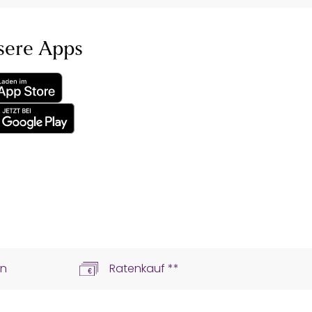
sere Apps
ln
Ratenkauf **