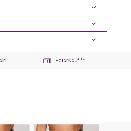
eln
Ratenkauf **