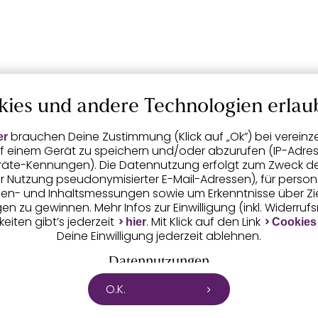
kies und andere Technologien erlau
brauchen Deine Zustimmung (Klick auf „Ok”) bei vereinz
er
f einem Gerät zu speichern und/oder abzurufen (IP-Adress
räte-Kennungen). Die Datennutzung erfolgt zum Zweck der 
er Nutzung pseudonymisierter E-Mail-Adressen), für person
igen- und Inhaltsmessungen sowie um Erkenntnisse über Z
n zu gewinnen. Mehr Infos zur Einwilligung (inkl. Widerruf
eiten gibt’s jederzeit
. Mit Klick auf den Link
hier
Cookies
Deine Einwilligung jederzeit ablehnen.
Datennutzungen
O.K.
tet mit Partnern zusammen, die von deinem Endgerät ab
 die von uns übermittelten pseudonymisierten Daten zur