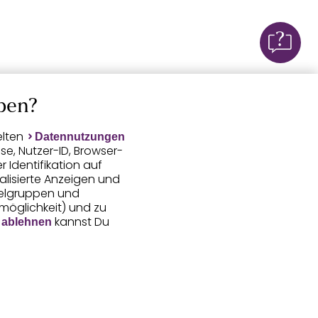
ben?
elten
Datennutzungen
e, Nutzer-ID, Browser-
Identifikation auf
alisierte Anzeigen und
ielgruppen und
smöglichkeit) und zu
kannst Du
 ablehnen
gerufene Daten
 Aussteuerung unserer