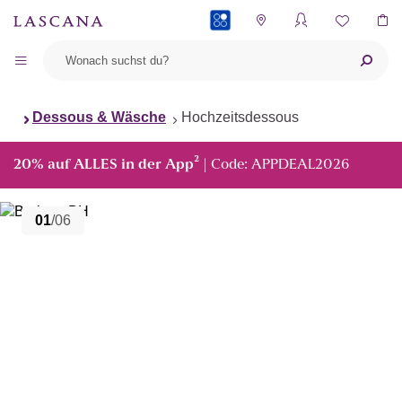
PAYBACK
Dessous & Wäsche
Hochzeitsdessous
²
20% auf ALLES in der App
| Code: APPDEAL2026
01
/06