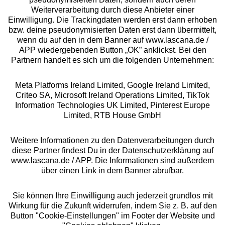
Über uns
Weiterverarbeitung durch diese Anbieter einer
Einwilligung. Die Trackingdaten werden erst dann erhoben
bzw. deine pseudonymisierten Daten erst dann übermittelt,
Rechtliches
wenn du auf den in dem Banner auf www.lascana.de /
APP wiedergebenden Button „OK” anklickst. Bei den
Partnern handelt es sich um die folgenden Unternehmen:
Meta Platforms Ireland Limited, Google Ireland Limited,
Criteo SA, Microsoft Ireland Operations Limited, TikTok
Alle Preise inkl. MwSt., zzgl.
Versandkosten
Information Technologies UK Limited, Pinterest Europe
** Bonität vorausgesetzt, berechtigt zur Bonitätsprüfung
Limited, RTB House GmbH
Weitere Informationen zu den Datenverarbeitungen durch
diese Partner findest Du in der Datenschutzerklärung auf
www.lascana.de / APP. Die Informationen sind außerdem
über einen Link in dem Banner abrufbar.
Sie können Ihre Einwilligung auch jederzeit grundlos mit
Wirkung für die Zukunft widerrufen, indem Sie z. B. auf den
Button "Cookie-Einstellungen" im Footer der Website und