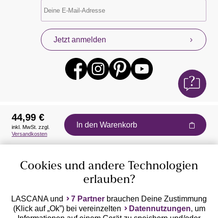
Jetzt anmelden
44,99 €
In den Warenkorb
inkl. MwSt. zzgl.
Auszeichnungen
Versandkosten
Cookies und andere Technologien
erlauben?
LASCANA und
7 Partner
brauchen Deine Zustimmung
(Klick auf „Ok”) bei vereinzelten
Datennutzungen
, um