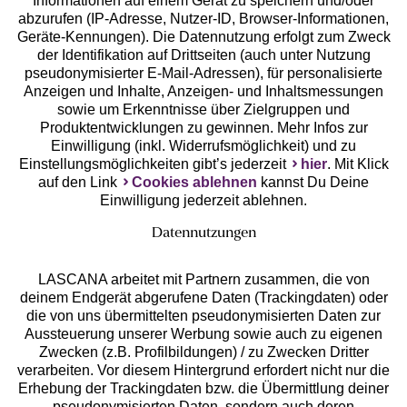
Geprüfte Sicherheit
Informationen auf einem Gerät zu speichern und/oder
abzurufen (IP-Adresse, Nutzer-ID, Browser-Informationen,
Geräte-Kennungen). Die Datennutzung erfolgt zum Zweck
der Identifikation auf Drittseiten (auch unter Nutzung
pseudonymisierter E-Mail-Adressen), für personalisierte
Anzeigen und Inhalte, Anzeigen- und Inhaltsmessungen
Unsere Apps
sowie um Erkenntnisse über Zielgruppen und
Produktentwicklungen zu gewinnen. Mehr Infos zur
Einwilligung (inkl. Widerrufsmöglichkeit) und zu
Einstellungsmöglichkeiten gibt’s jederzeit
hier
. Mit Klick
auf den Link
Cookies ablehnen
kannst Du Deine
Einwilligung jederzeit ablehnen.
Datennutzungen
LASCANA arbeitet mit Partnern zusammen, die von
deinem Endgerät abgerufene Daten (Trackingdaten) oder
die von uns übermittelten pseudonymisierten Daten zur
Services
Aussteuerung unserer Werbung sowie auch zu eigenen
Zwecken (z.B. Profilbildungen) / zu Zwecken Dritter
Beratung
verarbeiten. Vor diesem Hintergrund erfordert nicht nur die
Erhebung der Trackingdaten bzw. die Übermittlung deiner
pseudonymisierten Daten, sondern auch deren