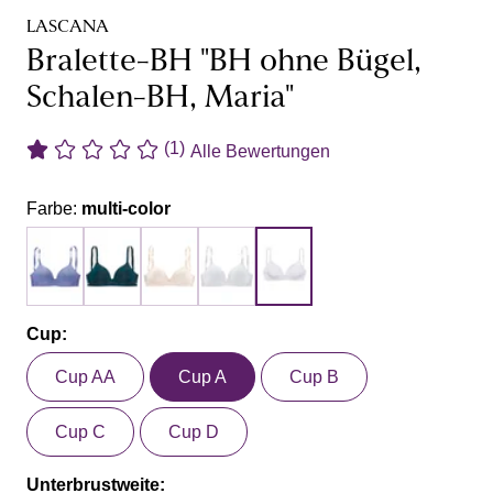
LASCANA
Bralette-BH "BH ohne Bügel,
Schalen-BH, Maria"
(1)
Alle Bewertungen
Farbe:
multi-color
Cup:
Cup AA
Cup A
Cup B
Cup C
Cup D
Unterbrustweite: