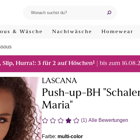
ous & Wäsche
Nachtwäsche
Homewear
ssous
1
, Slip, Hurra!: 3 für 2 auf Höschen
| bis zum 16.08.
LASCANA
Push-up-BH "Schalen
Maria"
(1)
Alle Bewertungen
Farbe:
multi-color