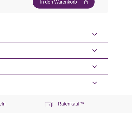
In den Warenkorb
eln
Ratenkauf **