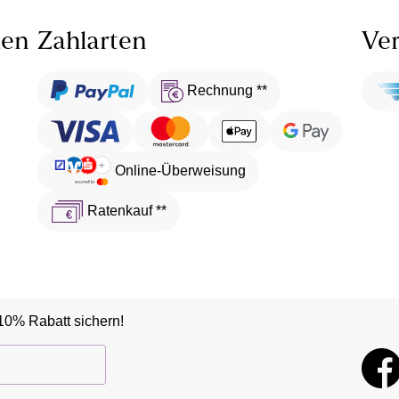
len
Zahlarten
Ver
Rechnung **
Online-Überweisung
Ratenkauf **
10% Rabatt sichern!