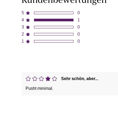
Kundenbewertungen
5
0
4
1
3
0
2
0
1
0
Sehr schön, aber...
Pusht minimal.