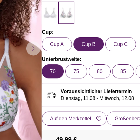
Cup:
Cup A
Cup B
Cup C
Unterbrustweite:
70
75
80
85
Voraussichtlicher Liefertermin
Dienstag, 11.08 - Mittwoch, 12.08
Auf den Merkzettel
Größenbera
49,99 €