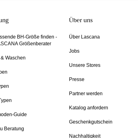
ung
Über uns
ssende BH-Größe finden -
Über Lascana
ASCANA Größenberater
Jobs
e & Waschen
Unsere Stores
pen
Presse
ypen
Partner werden
Typen
Katalog anfordern
oden-Guide
Geschenkgutschein
zu Beratung
Nachhaltigkeit