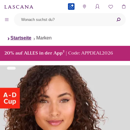
PAYBACK
Startseite
Marken
²
20% auf ALLES in der App
| Code: APPDEAL2026