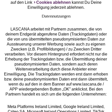
auf den Link
Cookies ablehnen
kannst Du Deine
Einwilligung jederzeit ablehnen.
Datennutzungen
LASCANA arbeitet mit Partnern zusammen, die von
deinem Endgerät abgerufene Daten (Trackingdaten) oder
die von uns übermittelten pseudonymisierten Daten zur
Services
Aussteuerung unserer Werbung sowie auch zu eigenen
Zwecken (z.B. Profilbildungen) / zu Zwecken Dritter
Beratung
verarbeiten. Vor diesem Hintergrund erfordert nicht nur die
Erhebung der Trackingdaten bzw. die Übermittlung deiner
pseudonymisierten Daten, sondern auch deren
Über uns
Weiterverarbeitung durch diese Anbieter einer
Einwilligung. Die Trackingdaten werden erst dann erhoben
bzw. deine pseudonymisierten Daten erst dann übermittelt,
Rechtliches
wenn du auf den in dem Banner auf www.lascana.de /
APP wiedergebenden Button „OK” anklickst. Bei den
Partnern handelt es sich um die folgenden Unternehmen:
Meta Platforms Ireland Limited, Google Ireland Limited,
Criteo SA, Microsoft Ireland Operations Limited, TikTok
Alle Preise inkl. MwSt., zzgl.
Versandkosten