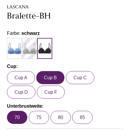
LASCANA
Bralette-BH
Farbe:
schwarz
Cup:
Cup A
Cup B
Cup C
Cup D
Cup F
Unterbrustweite:
70
75
80
85