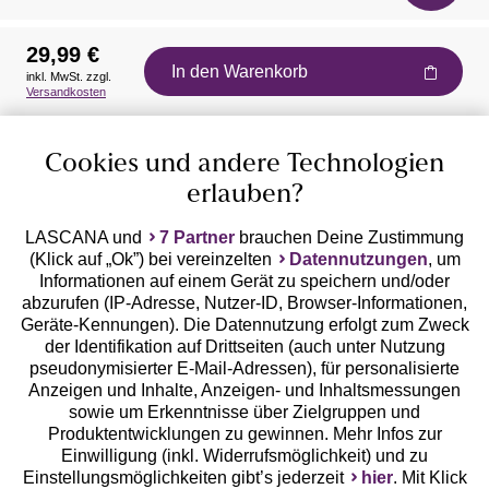
29,99 €
In den Warenkorb
inkl. MwSt. zzgl.
Auszeichnungen
Versandkosten
Cookies und andere Technologien
erlauben?
LASCANA und
7 Partner
brauchen Deine Zustimmung
(Klick auf „Ok”) bei vereinzelten
Datennutzungen
, um
Geprüfte Sicherheit
Informationen auf einem Gerät zu speichern und/oder
abzurufen (IP-Adresse, Nutzer-ID, Browser-Informationen,
Geräte-Kennungen). Die Datennutzung erfolgt zum Zweck
der Identifikation auf Drittseiten (auch unter Nutzung
pseudonymisierter E-Mail-Adressen), für personalisierte
Anzeigen und Inhalte, Anzeigen- und Inhaltsmessungen
Unsere Apps
sowie um Erkenntnisse über Zielgruppen und
Produktentwicklungen zu gewinnen. Mehr Infos zur
Einwilligung (inkl. Widerrufsmöglichkeit) und zu
Einstellungsmöglichkeiten gibt’s jederzeit
hier
. Mit Klick