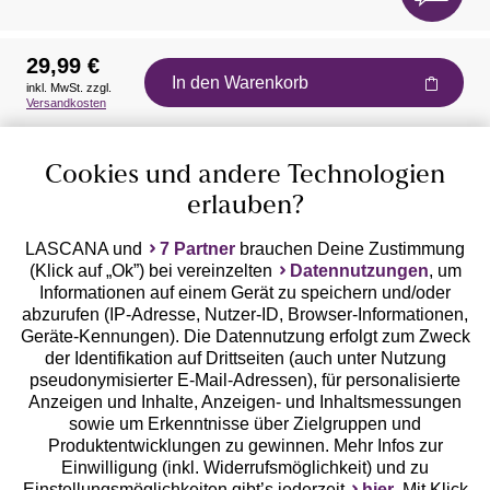
29,99 €
In den Warenkorb
inkl. MwSt. zzgl.
Auszeichnungen
Versandkosten
Cookies und andere Technologien
erlauben?
LASCANA und
7 Partner
brauchen Deine Zustimmung
(Klick auf „Ok”) bei vereinzelten
Datennutzungen
, um
Geprüfte Sicherheit
Informationen auf einem Gerät zu speichern und/oder
abzurufen (IP-Adresse, Nutzer-ID, Browser-Informationen,
Geräte-Kennungen). Die Datennutzung erfolgt zum Zweck
der Identifikation auf Drittseiten (auch unter Nutzung
pseudonymisierter E-Mail-Adressen), für personalisierte
Anzeigen und Inhalte, Anzeigen- und Inhaltsmessungen
Unsere Apps
sowie um Erkenntnisse über Zielgruppen und
Produktentwicklungen zu gewinnen. Mehr Infos zur
Einwilligung (inkl. Widerrufsmöglichkeit) und zu
Einstellungsmöglichkeiten gibt’s jederzeit
hier
. Mit Klick