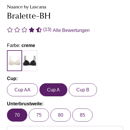
Nuance by Lascana
Bralette-BH
(13)
Alle Bewertungen
Farbe:
creme
Cup:
Cup AA
Cup A
Cup B
Unterbrustweite:
70
75
80
85