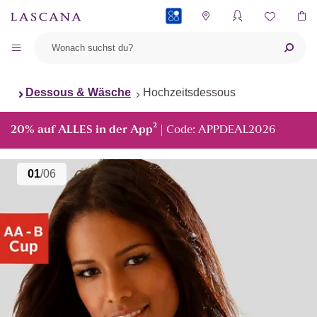
PAYBACK
Dessous & Wäsche
Hochzeitsdessous
²
20% auf ALLES in der App
| Code: APPDEAL2026
01
/06