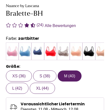
Nuance by Lascana
Bralette-BH
(24)
Alle Bewertungen
zartbitter
Farbe:
Größe:
XS (36)
S (38)
M (40)
L (42)
XL (44)
Voraussichtlicher Liefertermin
Dienstag, 11.08 - Mittwoch, 12.08