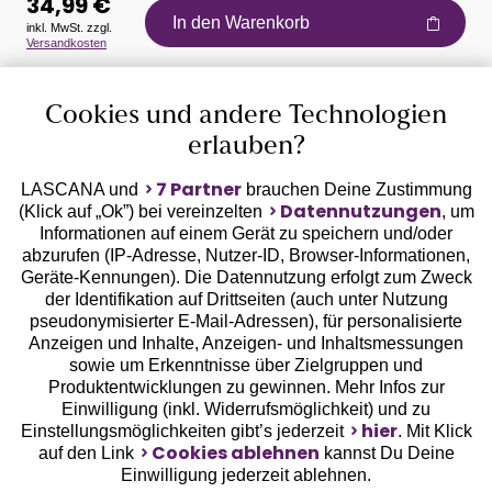
34,99 €
In den Warenkorb
inkl. MwSt. zzgl.
Versandkosten
Auszeichnungen
Cookies und andere Technologien
erlauben?
7 Partner
LASCANA und
brauchen Deine Zustimmung
Datennutzungen
(Klick auf „Ok”) bei vereinzelten
, um
Informationen auf einem Gerät zu speichern und/oder
Geprüfte Sicherheit
abzurufen (IP-Adresse, Nutzer-ID, Browser-Informationen,
Geräte-Kennungen). Die Datennutzung erfolgt zum Zweck
der Identifikation auf Drittseiten (auch unter Nutzung
pseudonymisierter E-Mail-Adressen), für personalisierte
Anzeigen und Inhalte, Anzeigen- und Inhaltsmessungen
sowie um Erkenntnisse über Zielgruppen und
Unsere Apps
Produktentwicklungen zu gewinnen. Mehr Infos zur
Einwilligung (inkl. Widerrufsmöglichkeit) und zu
hier
Einstellungsmöglichkeiten gibt’s jederzeit
. Mit Klick
Cookies ablehnen
auf den Link
kannst Du Deine
Einwilligung jederzeit ablehnen.