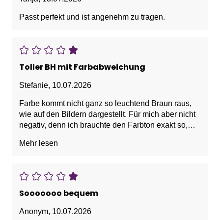
Passt perfekt und ist angenehm zu tragen.
Toller BH mit Farbabweichung
Stefanie
,
10.07.2026
Farbe kommt nicht ganz so leuchtend Braun raus,
wie auf den Bildern dargestellt. Für mich aber nicht
negativ, denn ich brauchte den Farbton exakt so,
wie er geliefert wurde.
Mehr lesen
Toller Schnitt, super bequem, ich bin absolut
zufrieden und begeistert und trage sie sehr gerne.
Kann ich wirklich nur empfehlen.
Sooooooo bequem
Anonym
,
10.07.2026