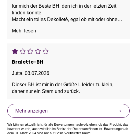
für mich der Beste BH, den ich in der letzten Zeit
finden konnte.
Macht ein tolles Dekolleté, egal ob mit oder ohne
Kissen drin.
Mehr lesen
Sitzt gut, und hebt auch alles da, wo es sein soll.
Selbst nach dem Waschen ist noch alles bestens.
Kleine Schwankungen der Oberweite spielen hier
auch keine große Rolle, was mich sehr freut, da ich
Bralette-BH
eine Randgröße habe und sich 2-3kg
Gewichtsunterschied bereits auf die BH-Größe
Jutta
,
03.07.2026
auswirken.
Dieser BH ist mir in der Größe L leider zu klein,
Immer 2 Größen da haben ist auch doof, und dann
daher nur ein Stern und zurück.
entweder zu groß oder zu klein tragen ist auch keine
Option für mich.
Mehr anzeigen
Bin wirklich happy.
Was ich allerdings nicht ganz verstehe:
Wir können aktuell nicht für alle Bewertungen nachvollziehen, ob das Produkt, das
ich habe sowohl S als auch M im Schrank und kann
bewertet wurde, auch wirklich im Besitz der Rezensent*innen ist. Bewertungen ab
dem 01. März 2024 sind alle auf Basis verifizierter Käufe.
hier absolut keinen Unterschied feststellen...