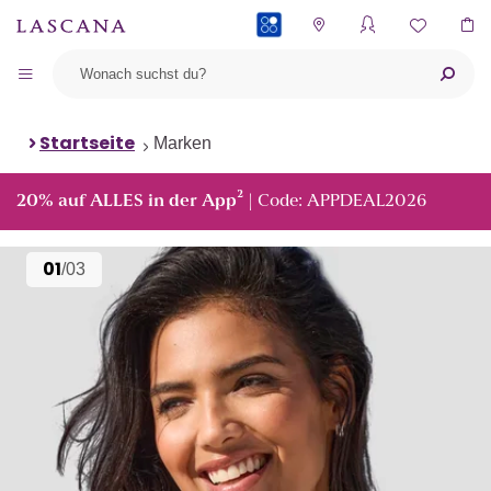
PAYBACK
Startseite
Marken
²
20% auf ALLES in der App
| Code: APPDEAL2026
01
/03