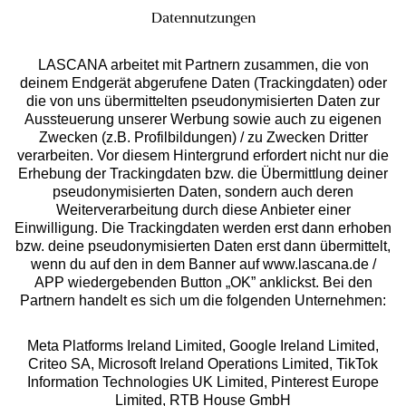
Datennutzungen
LASCANA arbeitet mit Partnern zusammen, die von
deinem Endgerät abgerufene Daten (Trackingdaten) oder
die von uns übermittelten pseudonymisierten Daten zur
Aussteuerung unserer Werbung sowie auch zu eigenen
Services
Zwecken (z.B. Profilbildungen) / zu Zwecken Dritter
verarbeiten. Vor diesem Hintergrund erfordert nicht nur die
Beratung
Erhebung der Trackingdaten bzw. die Übermittlung deiner
pseudonymisierten Daten, sondern auch deren
Weiterverarbeitung durch diese Anbieter einer
Über uns
Einwilligung. Die Trackingdaten werden erst dann erhoben
bzw. deine pseudonymisierten Daten erst dann übermittelt,
wenn du auf den in dem Banner auf www.lascana.de /
Rechtliches
APP wiedergebenden Button „OK” anklickst. Bei den
Partnern handelt es sich um die folgenden Unternehmen:
Meta Platforms Ireland Limited, Google Ireland Limited,
Criteo SA, Microsoft Ireland Operations Limited, TikTok
Information Technologies UK Limited, Pinterest Europe
Alle Preise inkl. MwSt., zzgl.
Versandkosten
Limited, RTB House GmbH
** Bonität vorausgesetzt, berechtigt zur Bonitätsprüfung