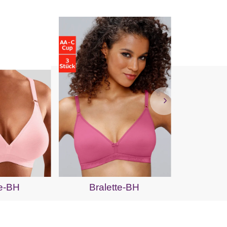
Bra
te-BH
Bralette-BH