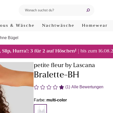
ous & Wäsche
Nachtwäsche
Homewear
hne Bügel
1
, Slip, Hurra!: 3 für 2 auf Höschen
| bis zum 16.08.
petite fleur by Lascana
Bralette-BH
(1)
Alle Bewertungen
Farbe:
multi-color