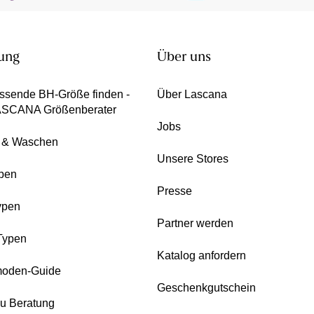
ung
Über uns
ssende BH-Größe finden -
Über Lascana
ASCANA Größenberater
Jobs
e & Waschen
Unsere Stores
pen
Presse
ypen
Partner werden
Typen
Katalog anfordern
oden-Guide
Geschenkgutschein
zu Beratung