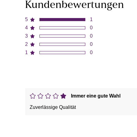
Kundenbewertungen
5
1
4
0
3
0
2
0
1
0
Immer eine gute Wahl
Zuverlässige Qualität