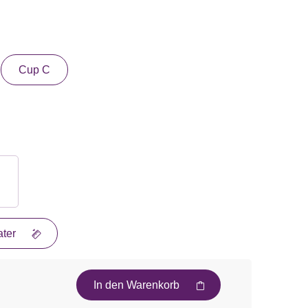
Cup C
ter
In den Warenkorb