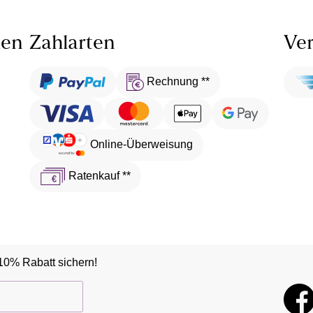
len
Zahlarten
Ver
Rechnung **
Online-Überweisung
Ratenkauf **
10% Rabatt sichern!