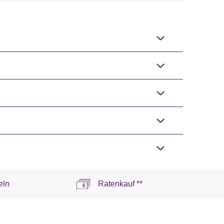
eln
Ratenkauf **