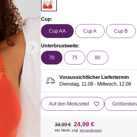
Cup:
Cup AA
Cup A
Cup B
Unterbrustweite:
70
75
80
Voraussichtlicher Liefertermin
Dienstag, 11.08 - Mittwoch, 12.08
Auf den Merkzettel
Größenbera
24,99 €
34,99 €
inkl. MwSt. zzgl.
Versandkosten