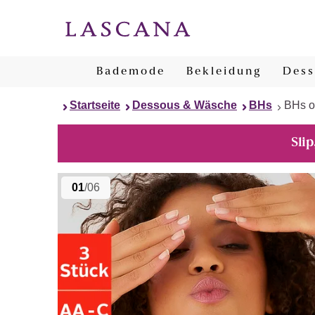
Bademode
Bekleidung
Dess
Startseite
Dessous & Wäsche
BHs
BHs o
Slip
01
/06