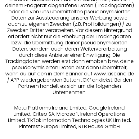
deinem Endgerät abgerufene Daten (Trackingdaten)
oder die von uns übermittelten pseudonymisierten
Daten zur Aussteuerung unserer Werbung sowie
auch zu eigenen Zwecken (z.B. Profilbildungen) / zu
Zwecken Dritter verarbeiten. Vor diesem Hintergrund
erfordert nicht nur die Erhebung der Trackingdaten
Services
bzw. die Übermittlung deiner pseudonymisierten
Daten, sondern auch deren Weiterverarbeitung
durch diese Anbieter einer Einwilligung. Die
Beratung
Trackingdaten werden erst dann erhoben bzw. deine
pseudonymisierten Daten erst dann übermittelt,
Über uns
wenn du auf den in dem Banner auf www.lascana.de
/ APP wiedergebenden Button „OK” anklickst. Bei den
Partnern handelt es sich um die folgenden
Rechtliches
Unternehmen:
Meta Platforms Ireland Limited, Google Ireland
Limited, Criteo SA, Microsoft Ireland Operations
Limited, TikTok Information Technologies UK Limited,
Pinterest Europe Limited, RTB House GmbH
Alle Preise inkl. MwSt., zzgl.
Versandkosten
** Bonität vorausgesetzt, berechtigt zur Bonitätsprüfung