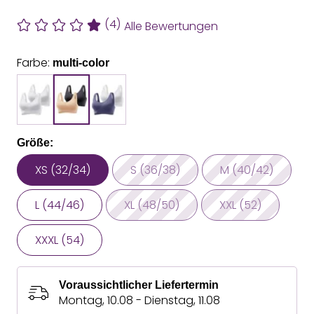
(4)
Alle Bewertungen
Farbe:
multi-color
Größe:
XS (32/34)
S (36/38)
M (40/42)
L (44/46)
XL (48/50)
XXL (52)
XXXL (54)
Voraussichtlicher Liefertermin
Montag, 10.08 - Dienstag, 11.08