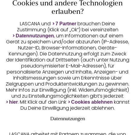
Cookies und andere Technologien
Auszeichnungen
erlauben?
LASCANA und
brauchen Deine
7 Partner
Zustimmung (Klick auf „Ok”) bei vereinzelten
, um Informationen auf einem
Datennutzungen
Gerät zu speichern und/oder abzurufen (IP-Adresse,
Nutzer-ID, Browser-Informationen, Geräte-
Kennungen). Die Datennutzung erfolgt zum Zweck
der Identifikation auf Drittseiten (auch unter Nutzung
pseudonymisierter E-Mail-Adressen), für
Geprüfte Sicherheit
personalisierte Anzeigen und Inhalte, Anzeigen- und
Inhaltsmessungen sowie um Erkenntnisse über
Zielgruppen und Produktentwicklungen zu gewinnen.
Mehr Infos zur Einwilligung (inkl. Widerrufsmöglichkeit)
und zu Einstellungsmöglichkeiten gibt’s jederzeit
Unsere Apps
. Mit Klick auf den Link
kannst
hier
Cookies ablehnen
Du Deine Einwilligung jederzeit ablehnen.
Datennutzungen
LASCANA arbeitet mit Partnern zusammen, die von