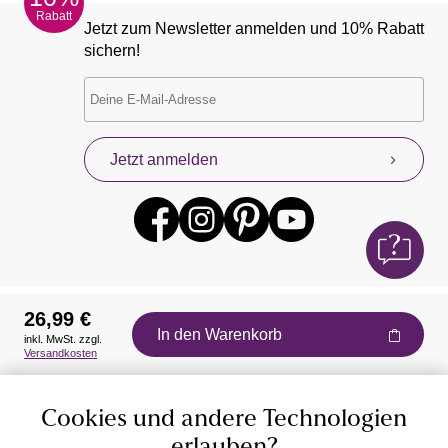
Rabatt
Jetzt zum Newsletter anmelden und 10% Rabatt
sichern!
Jetzt anmelden
26,99 €
In den Warenkorb
inkl. MwSt. zzgl.
Auszeichnungen
Versandkosten
Cookies und andere Technologien