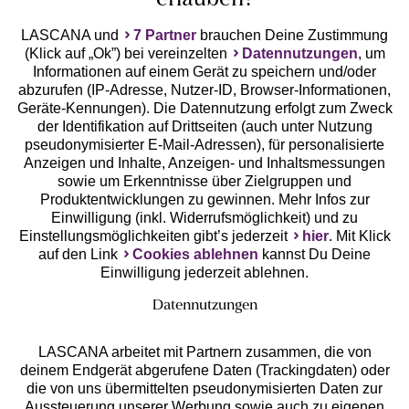
erlauben?
LASCANA und
7 Partner
brauchen Deine Zustimmung
(Klick auf „Ok”) bei vereinzelten
Datennutzungen
, um
Geprüfte Sicherheit
Informationen auf einem Gerät zu speichern und/oder
abzurufen (IP-Adresse, Nutzer-ID, Browser-Informationen,
Geräte-Kennungen). Die Datennutzung erfolgt zum Zweck
der Identifikation auf Drittseiten (auch unter Nutzung
pseudonymisierter E-Mail-Adressen), für personalisierte
Anzeigen und Inhalte, Anzeigen- und Inhaltsmessungen
Unsere Apps
sowie um Erkenntnisse über Zielgruppen und
Produktentwicklungen zu gewinnen. Mehr Infos zur
Einwilligung (inkl. Widerrufsmöglichkeit) und zu
Einstellungsmöglichkeiten gibt’s jederzeit
hier
. Mit Klick
auf den Link
Cookies ablehnen
kannst Du Deine
Einwilligung jederzeit ablehnen.
Datennutzungen
LASCANA arbeitet mit Partnern zusammen, die von
deinem Endgerät abgerufene Daten (Trackingdaten) oder
die von uns übermittelten pseudonymisierten Daten zur
Services
Aussteuerung unserer Werbung sowie auch zu eigenen