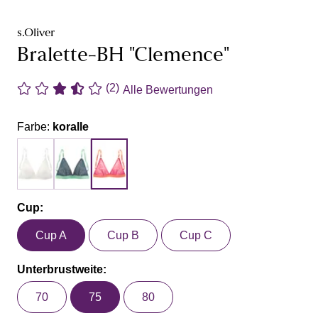
s.Oliver
Bralette-BH "Clemence"
(2)
Alle Bewertungen
Farbe:
koralle
Cup:
Cup A
Cup B
Cup C
Unterbrustweite:
70
75
80