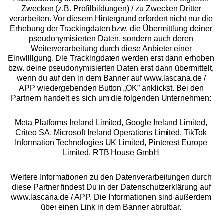
Zwecken (z.B. Profilbildungen) / zu Zwecken Dritter
Beratung
verarbeiten. Vor diesem Hintergrund erfordert nicht nur die
Erhebung der Trackingdaten bzw. die Übermittlung deiner
pseudonymisierten Daten, sondern auch deren
Über uns
Weiterverarbeitung durch diese Anbieter einer
Einwilligung. Die Trackingdaten werden erst dann erhoben
bzw. deine pseudonymisierten Daten erst dann übermittelt,
Rechtliches
wenn du auf den in dem Banner auf www.lascana.de /
APP wiedergebenden Button „OK” anklickst. Bei den
Partnern handelt es sich um die folgenden Unternehmen:
Meta Platforms Ireland Limited, Google Ireland Limited,
Criteo SA, Microsoft Ireland Operations Limited, TikTok
Alle Preise inkl. MwSt., zzgl.
Versandkosten
Information Technologies UK Limited, Pinterest Europe
** Bonität vorausgesetzt, berechtigt zur Bonitätsprüfung
Limited, RTB House GmbH
Weitere Informationen zu den Datenverarbeitungen durch
diese Partner findest Du in der Datenschutzerklärung auf
www.lascana.de / APP. Die Informationen sind außerdem
über einen Link in dem Banner abrufbar.