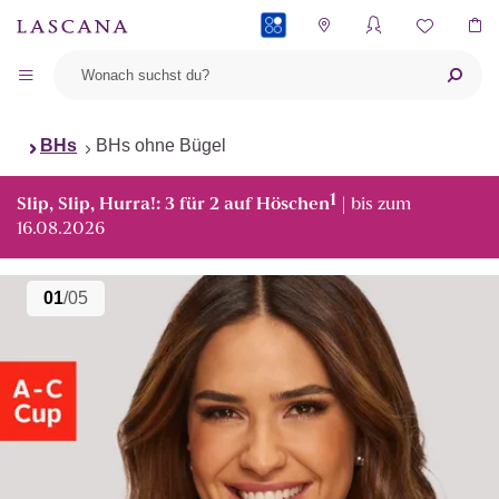
PAYBACK
BHs
BHs ohne Bügel
1
Slip, Slip, Hurra!: 3 für 2 auf Höschen
| bis zum
16.08.2026
01
/05