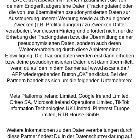
deinem Endgerät abgerufene Daten (Trackingdaten) oder
die von uns übermittelten pseudonymisierten Daten zur
Services
Aussteuerung unserer Werbung sowie auch zu eigenen
Zwecken (z.B. Profilbildungen) / zu Zwecken Dritter
Beratung
verarbeiten. Vor diesem Hintergrund erfordert nicht nur die
Erhebung der Trackingdaten bzw. die Übermittlung deiner
pseudonymisierten Daten, sondern auch deren
Über uns
Weiterverarbeitung durch diese Anbieter einer
Einwilligung. Die Trackingdaten werden erst dann erhoben
bzw. deine pseudonymisierten Daten erst dann übermittelt,
Rechtliches
wenn du auf den in dem Banner auf www.lascana.de /
APP wiedergebenden Button „OK” anklickst. Bei den
Partnern handelt es sich um die folgenden Unternehmen:
Meta Platforms Ireland Limited, Google Ireland Limited,
Criteo SA, Microsoft Ireland Operations Limited, TikTok
Alle Preise inkl. MwSt., zzgl.
Versandkosten
Information Technologies UK Limited, Pinterest Europe
** Bonität vorausgesetzt, berechtigt zur Bonitätsprüfung
Limited, RTB House GmbH
Weitere Informationen zu den Datenverarbeitungen durch
diese Partner findest Du in der Datenschutzerklärung auf