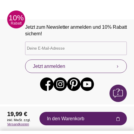
10%
Rabatt
Jetzt zum Newsletter anmelden und 10% Rabatt
sichern!
Jetzt anmelden
19,99 €
In den Warenkorb
inkl. MwSt. zzgl.
Auszeichnungen
Versandkosten