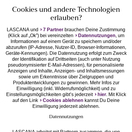
Cookies und andere Technologien
erlauben?
LASCANA und
7 Partner
brauchen Deine Zustimmung
(Klick auf „Ok”) bei vereinzelten
Datennutzungen
, um
Geprüfte Sicherheit
Informationen auf einem Gerät zu speichern und/oder
abzurufen (IP-Adresse, Nutzer-ID, Browser-Informationen,
Geräte-Kennungen). Die Datennutzung erfolgt zum Zweck
der Identifikation auf Drittseiten (auch unter Nutzung
pseudonymisierter E-Mail-Adressen), für personalisierte
Anzeigen und Inhalte, Anzeigen- und Inhaltsmessungen
Unsere Apps
sowie um Erkenntnisse über Zielgruppen und
Produktentwicklungen zu gewinnen. Mehr Infos zur
Einwilligung (inkl. Widerrufsmöglichkeit) und zu
Einstellungsmöglichkeiten gibt’s jederzeit
hier
. Mit Klick
auf den Link
Cookies ablehnen
kannst Du Deine
Einwilligung jederzeit ablehnen.
Datennutzungen
LASCANA arbeitet mit Partnern zusammen, die von