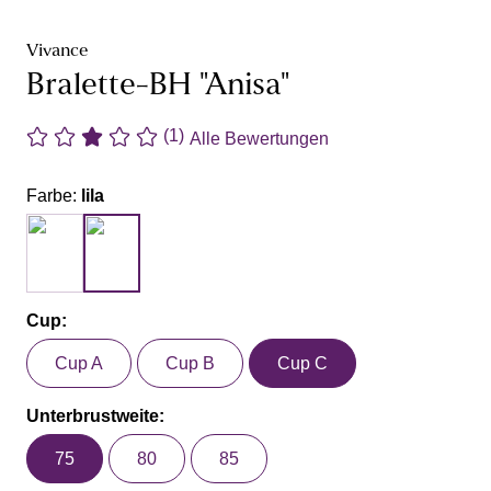
Vivance
Bralette-BH "Anisa"
(1)
Alle Bewertungen
Farbe:
lila
Cup:
Cup A
Cup B
Cup C
Unterbrustweite:
75
80
85