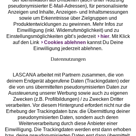
pseudonymisierter E-Mail-Adressen), für personalisierte
Anzeigen und Inhalte, Anzeigen- und Inhaltsmessungen
Unsere Apps
sowie um Erkenntnisse über Zielgruppen und
Produktentwicklungen zu gewinnen. Mehr Infos zur
Einwilligung (inkl. Widerrufsmöglichkeit) und zu
Einstellungsmöglichkeiten gibt’s jederzeit
hier
. Mit Klick
auf den Link
Cookies ablehnen
kannst Du Deine
Einwilligung jederzeit ablehnen.
Datennutzungen
LASCANA arbeitet mit Partnern zusammen, die von
deinem Endgerät abgerufene Daten (Trackingdaten) oder
die von uns übermittelten pseudonymisierten Daten zur
Services
Aussteuerung unserer Werbung sowie auch zu eigenen
Zwecken (z.B. Profilbildungen) / zu Zwecken Dritter
Beratung
verarbeiten. Vor diesem Hintergrund erfordert nicht nur die
Erhebung der Trackingdaten bzw. die Übermittlung deiner
pseudonymisierten Daten, sondern auch deren
Über uns
Weiterverarbeitung durch diese Anbieter einer
Einwilligung. Die Trackingdaten werden erst dann erhoben
bzw. deine pseudonymisierten Daten erst dann übermittelt,