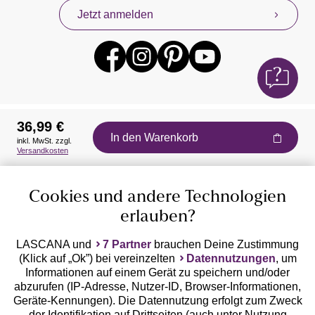
Jetzt anmelden
36,99 €
In den Warenkorb
inkl. MwSt. zzgl.
Auszeichnungen
Versandkosten
Cookies und andere Technologien
erlauben?
LASCANA und
7 Partner
brauchen Deine Zustimmung
(Klick auf „Ok”) bei vereinzelten
Datennutzungen
, um
Geprüfte Sicherheit
Informationen auf einem Gerät zu speichern und/oder
abzurufen (IP-Adresse, Nutzer-ID, Browser-Informationen,
Geräte-Kennungen). Die Datennutzung erfolgt zum Zweck
der Identifikation auf Drittseiten (auch unter Nutzung