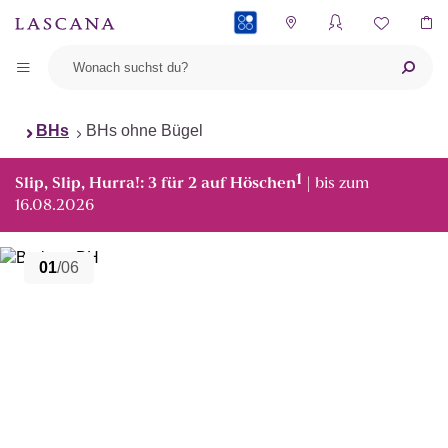
PAYBACK
BHs
BHs ohne Bügel
1
Slip, Slip, Hurra!: 3 für 2 auf Höschen
| bis zum
16.08.2026
01
/06