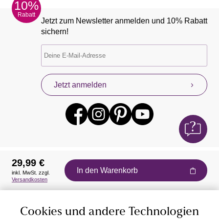
10%
Rabatt
Jetzt zum Newsletter anmelden und 10% Rabatt
sichern!
Jetzt anmelden
29,99 €
In den Warenkorb
inkl. MwSt. zzgl.
Auszeichnungen
Versandkosten
Cookies und andere Technologien