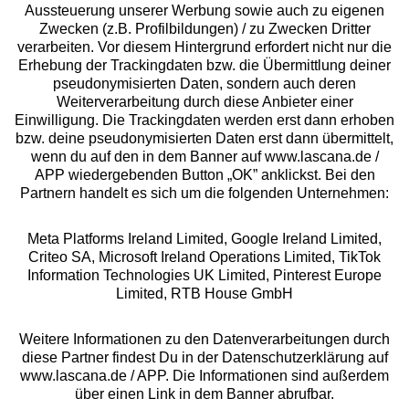
Aussteuerung unserer Werbung sowie auch zu eigenen
Zwecken (z.B. Profilbildungen) / zu Zwecken Dritter
Beratung
verarbeiten. Vor diesem Hintergrund erfordert nicht nur die
Erhebung der Trackingdaten bzw. die Übermittlung deiner
pseudonymisierten Daten, sondern auch deren
Über uns
Weiterverarbeitung durch diese Anbieter einer
Einwilligung. Die Trackingdaten werden erst dann erhoben
bzw. deine pseudonymisierten Daten erst dann übermittelt,
Rechtliches
wenn du auf den in dem Banner auf www.lascana.de /
APP wiedergebenden Button „OK” anklickst. Bei den
Partnern handelt es sich um die folgenden Unternehmen:
Meta Platforms Ireland Limited, Google Ireland Limited,
Criteo SA, Microsoft Ireland Operations Limited, TikTok
Alle Preise inkl. MwSt., zzgl.
Versandkosten
Information Technologies UK Limited, Pinterest Europe
** Bonität vorausgesetzt, berechtigt zur Bonitätsprüfung
Limited, RTB House GmbH
Weitere Informationen zu den Datenverarbeitungen durch
diese Partner findest Du in der Datenschutzerklärung auf
www.lascana.de / APP. Die Informationen sind außerdem
über einen Link in dem Banner abrufbar.