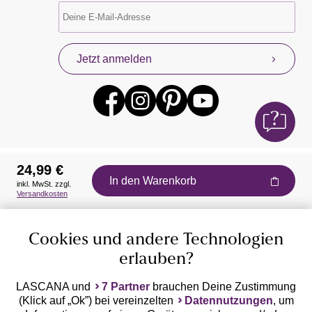
Jetzt anmelden
24,99 €
In den Warenkorb
inkl. MwSt. zzgl.
Auszeichnungen
Versandkosten
Cookies und andere Technologien
erlauben?
LASCANA und
7 Partner
brauchen Deine Zustimmung
(Klick auf „Ok”) bei vereinzelten
Datennutzungen
, um