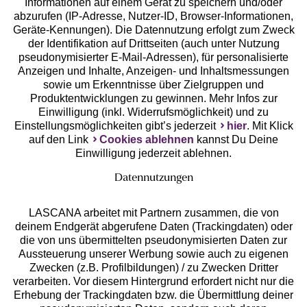
Geprüfte Sicherheit
Informationen auf einem Gerät zu speichern und/oder
abzurufen (IP-Adresse, Nutzer-ID, Browser-Informationen,
Geräte-Kennungen). Die Datennutzung erfolgt zum Zweck
der Identifikation auf Drittseiten (auch unter Nutzung
pseudonymisierter E-Mail-Adressen), für personalisierte
Anzeigen und Inhalte, Anzeigen- und Inhaltsmessungen
Unsere Apps
sowie um Erkenntnisse über Zielgruppen und
Produktentwicklungen zu gewinnen. Mehr Infos zur
Einwilligung (inkl. Widerrufsmöglichkeit) und zu
Einstellungsmöglichkeiten gibt’s jederzeit
hier
. Mit Klick
auf den Link
Cookies ablehnen
kannst Du Deine
Einwilligung jederzeit ablehnen.
Datennutzungen
LASCANA arbeitet mit Partnern zusammen, die von
deinem Endgerät abgerufene Daten (Trackingdaten) oder
die von uns übermittelten pseudonymisierten Daten zur
Services
Aussteuerung unserer Werbung sowie auch zu eigenen
Zwecken (z.B. Profilbildungen) / zu Zwecken Dritter
Beratung
verarbeiten. Vor diesem Hintergrund erfordert nicht nur die
Erhebung der Trackingdaten bzw. die Übermittlung deiner