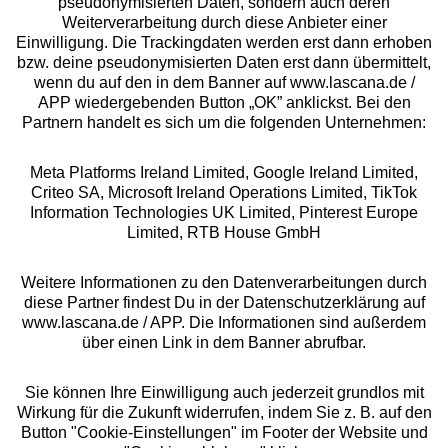
pseudonymisierten Daten, sondern auch deren
Über uns
Weiterverarbeitung durch diese Anbieter einer
Einwilligung. Die Trackingdaten werden erst dann erhoben
bzw. deine pseudonymisierten Daten erst dann übermittelt,
Rechtliches
wenn du auf den in dem Banner auf www.lascana.de /
APP wiedergebenden Button „OK” anklickst. Bei den
Partnern handelt es sich um die folgenden Unternehmen:
Meta Platforms Ireland Limited, Google Ireland Limited,
Criteo SA, Microsoft Ireland Operations Limited, TikTok
Alle Preise inkl. MwSt., zzgl.
Versandkosten
Information Technologies UK Limited, Pinterest Europe
** Bonität vorausgesetzt, berechtigt zur Bonitätsprüfung
Limited, RTB House GmbH
Weitere Informationen zu den Datenverarbeitungen durch
diese Partner findest Du in der Datenschutzerklärung auf
www.lascana.de / APP. Die Informationen sind außerdem
über einen Link in dem Banner abrufbar.
Sie können Ihre Einwilligung auch jederzeit grundlos mit
Wirkung für die Zukunft widerrufen, indem Sie z. B. auf den
Button "Cookie-Einstellungen" im Footer der Website und