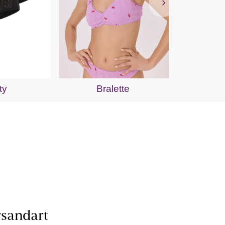
S
ty
Bralette
sandart