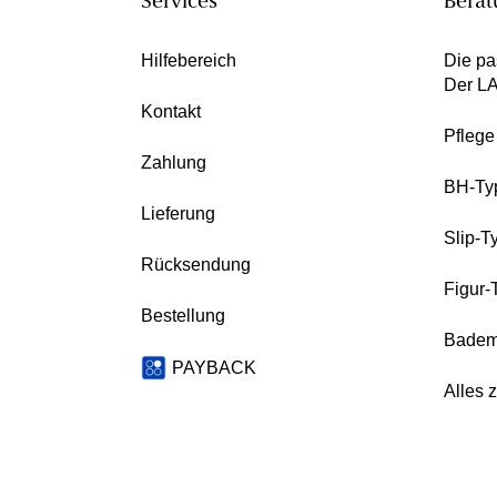
Services
Berat
Hilfebereich
Die pa
Der L
Kontakt
Pfleg
Zahlung
BH-Ty
Lieferung
Slip-T
Rücksendung
Figur-
Bestellung
Badem
PAYBACK
Alles 