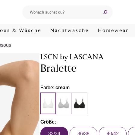
ous & Wäsche
Nachtwäsche
Homewear
ssous
LSCN by LASCANA
Bralette
Farbe:
cream
Größe:
32/34
36/38
40/42