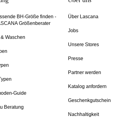
ung
Über uns
ssende BH-Größe finden -
Über Lascana
ASCANA Größenberater
Jobs
e & Waschen
Unsere Stores
pen
Presse
ypen
Partner werden
Typen
Katalog anfordern
oden-Guide
Geschenkgutschein
zu Beratung
Nachhaltigkeit