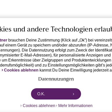
kies und andere Technologien erlau
tner
brauchen Deine Zustimmung (Klick auf „Ok”) bei vereinzel
uf einem Gerät zu speichern und/oder abzurufen (IP-Adresse, 
ennungen). Die Datennutzung erfolgt zum Zweck der Identifikati
ymisierter E-Mail-Adressen), für personalisierte Anzeigen und 
 um Erkenntnisse über Zielgruppen und Produktentwicklungen 
iderrufsmöglichkeit) und zu Einstellungsmöglichkeiten gibt’s jed
k
Cookies ablehnen
kannst Du Deine Einwilligung jederzeit 
Datennutzungen
rtnern zusammen, die von deinem Endgerät abgerufene Daten 
O.K.
n pseudonymisierten Daten zur Aussteuerung unserer Werbung 
dungen) / zu Zwecken Dritter verarbeiten. Vor diesem Hintergrund
Cookies ablehnen
Mehr Informationen
ngdaten bzw. die Übermittlung deiner pseudonymisierten Daten