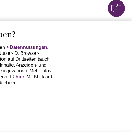
ben?
ten
Datennutzungen
,
Nutzer-ID, Browser-
on auf Drittseiten (auch
Inhalte, Anzeigen- und
zu gewinnen. Mehr Infos
erzeit
hier
. Mit Klick auf
ablehnen.
(Trackingdaten) oder die
sowie auch zu eigenen
 erfordert nicht nur die
, sondern auch deren