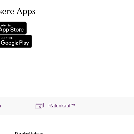
sere Apps
n
Ratenkauf **