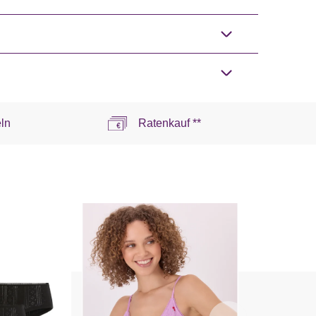
ln
Ratenkauf **