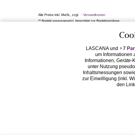
Alle Preise inkl. MwSt., zzgl.
Versandkosten
** Bonität vorausgesetzt, berechtigt zur Bonitätsprüfung
Coo
LASCANA und
7 Par
um Informationen a
Informationen, Geräte-K
unter Nutzung pseudon
Inhaltsmessungen sowie
zur Einwilligung (inkl. W
den Lin
LASCANA arbeitet mit Pa
von uns übermittelte
Zwecken (z.B. Profilbil
Erhebung der Tracki