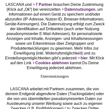
LASCANA und
7 Partner
brauchen Deine Zustimmung
(Klick auf „Ok”) bei vereinzelten
Datennutzungen
, um
Geprüfte Sicherheit
Informationen auf einem Gerät zu speichern und/oder
abzurufen (IP-Adresse, Nutzer-ID, Browser-Informationen,
Geräte-Kennungen). Die Datennutzung erfolgt zum Zweck
der Identifikation auf Drittseiten (auch unter Nutzung
pseudonymisierter E-Mail-Adressen), für personalisierte
Anzeigen und Inhalte, Anzeigen- und Inhaltsmessungen
Unsere Apps
sowie um Erkenntnisse über Zielgruppen und
Produktentwicklungen zu gewinnen. Mehr Infos zur
Einwilligung (inkl. Widerrufsmöglichkeit) und zu
Einstellungsmöglichkeiten gibt’s jederzeit
hier
. Mit Klick
auf den Link
Cookies ablehnen
kannst Du Deine
Einwilligung jederzeit ablehnen.
Datennutzungen
LASCANA arbeitet mit Partnern zusammen, die von
deinem Endgerät abgerufene Daten (Trackingdaten) oder
die von uns übermittelten pseudonymisierten Daten zur
Services
Aussteuerung unserer Werbung sowie auch zu eigenen
Zwecken (z.B. Profilbildungen) / zu Zwecken Dritter