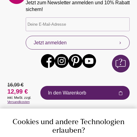
Jetzt zum Newsletter anmelden und 10% Rabatt
sichern!
Jetzt anmelden
16,99 €
12,99 €
In den Warenkorb
inkl. MwSt. zzgl.
Auszeichnungen
Versandkosten
Cookies und andere Technologien
erlauben?