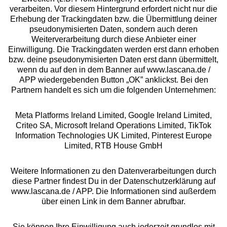
Beratung
verarbeiten. Vor diesem Hintergrund erfordert nicht nur die
Erhebung der Trackingdaten bzw. die Übermittlung deiner
pseudonymisierten Daten, sondern auch deren
Über uns
Weiterverarbeitung durch diese Anbieter einer
Einwilligung. Die Trackingdaten werden erst dann erhoben
bzw. deine pseudonymisierten Daten erst dann übermittelt,
Rechtliches
wenn du auf den in dem Banner auf www.lascana.de /
APP wiedergebenden Button „OK” anklickst. Bei den
Partnern handelt es sich um die folgenden Unternehmen:
Meta Platforms Ireland Limited, Google Ireland Limited,
Criteo SA, Microsoft Ireland Operations Limited, TikTok
Alle Preise inkl. MwSt., zzgl.
Versandkosten
Information Technologies UK Limited, Pinterest Europe
** Bonität vorausgesetzt, berechtigt zur Bonitätsprüfung
Limited, RTB House GmbH
Weitere Informationen zu den Datenverarbeitungen durch
diese Partner findest Du in der Datenschutzerklärung auf
www.lascana.de / APP. Die Informationen sind außerdem
über einen Link in dem Banner abrufbar.
Sie können Ihre Einwilligung auch jederzeit grundlos mit