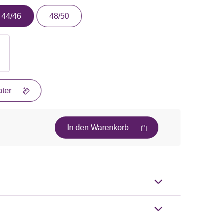
44/46
48/50
ter
In den Warenkorb