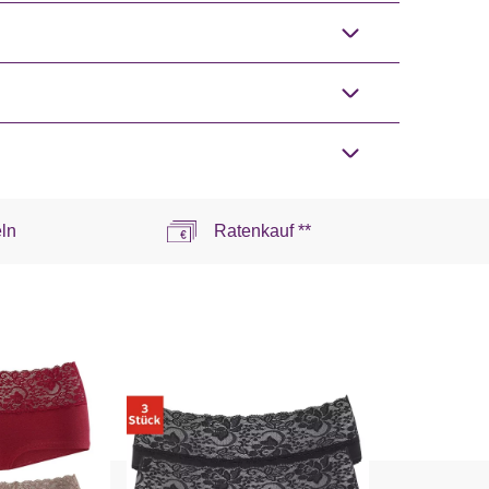
ln
Ratenkauf **