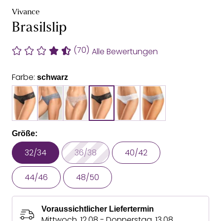
Vivance
Brasilslip
(70)
Alle Bewertungen
Farbe:
schwarz
Größe:
32/34
36/38
40/42
44/46
48/50
Voraussichtlicher Liefertermin
Mittwoch, 12.08 - Donnerstag, 13.08