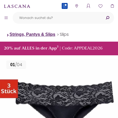
PAYBACK
Slips
Strings, Pantys & Slips
²
20% auf ALLES in der App
| Code: APPDEAL2026
/04
01