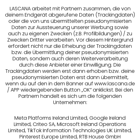
LASCANA arbeitet mit Partnern zusammen, die von
deinem Endgerät abgerufene Daten (Trackingdaten)
oder die von uns übermittelten pseudonymisierten
Daten zur Aussteuerung unserer Werbung sowie
auch zu eigenen Zwecken (z.B. Profilbildungen) / zu
Zwecken Dritter verarbeiten. Vor diesem Hintergrund
erfordert nicht nur die Erhebung der Trackingdaten
Services
bzw. die Übermittlung deiner pseudonymisierten
Daten, sondern auch deren Weiterverarbeitung
durch diese Anbieter einer Einwilligung. Die
Beratung
Trackingdaten werden erst dann erhoben bzw. deine
pseudonymisierten Daten erst dann übermittelt,
Über uns
wenn du auf den in dem Banner auf www.lascana.de
/ APP wiedergebenden Button „OK” anklickst. Bei den
Partnern handelt es sich um die folgenden
Rechtliches
Unternehmen:
Meta Platforms Ireland Limited, Google Ireland
Limited, Criteo SA, Microsoft Ireland Operations
Limited, TikTok Information Technologies UK Limited,
Pinterest Europe Limited, RTB House GmbH
Alle Preise inkl. MwSt., zzgl.
Versandkosten