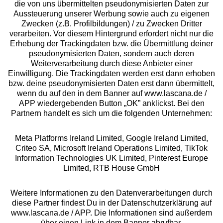
die von uns übermittelten pseudonymisierten Daten zur
Services
Aussteuerung unserer Werbung sowie auch zu eigenen
Zwecken (z.B. Profilbildungen) / zu Zwecken Dritter
Beratung
verarbeiten. Vor diesem Hintergrund erfordert nicht nur die
Erhebung der Trackingdaten bzw. die Übermittlung deiner
pseudonymisierten Daten, sondern auch deren
Über uns
Weiterverarbeitung durch diese Anbieter einer
Einwilligung. Die Trackingdaten werden erst dann erhoben
bzw. deine pseudonymisierten Daten erst dann übermittelt,
Rechtliches
wenn du auf den in dem Banner auf www.lascana.de /
APP wiedergebenden Button „OK” anklickst. Bei den
Partnern handelt es sich um die folgenden Unternehmen:
Meta Platforms Ireland Limited, Google Ireland Limited,
Criteo SA, Microsoft Ireland Operations Limited, TikTok
Alle Preise inkl. MwSt., zzgl.
Versandkosten
Information Technologies UK Limited, Pinterest Europe
** Bonität vorausgesetzt, berechtigt zur Bonitätsprüfung
Limited, RTB House GmbH
Weitere Informationen zu den Datenverarbeitungen durch
diese Partner findest Du in der Datenschutzerklärung auf
www.lascana.de / APP. Die Informationen sind außerdem
über einen Link in dem Banner abrufbar.