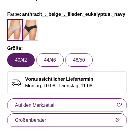
Farbe:
anthrazit_,_beige_,_flieder,_eukalyptus,_navy
Größe:
40/42
44/46
48/50
Voraussichtlicher Liefertermin
Montag, 10.08 - Dienstag, 11.08
Auf den Merkzettel
Größenberater