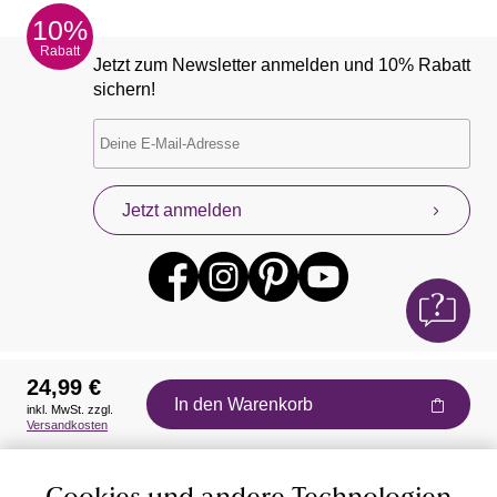
10%
Rabatt
Jetzt zum Newsletter anmelden und 10% Rabatt
sichern!
Jetzt anmelden
24,99 €
In den Warenkorb
inkl. MwSt. zzgl.
Auszeichnungen
Versandkosten