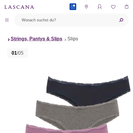
PAYBACK
Strings, Pantys & Slips
Slips
01
/05