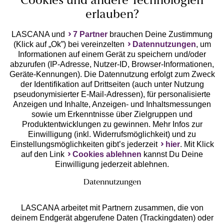
Cookies und andere Technologien
erlauben?
LASCANA und
7 Partner
brauchen Deine Zustimmung
(Klick auf „Ok”) bei vereinzelten
Datennutzungen
, um
Geprüfte Sicherheit
Informationen auf einem Gerät zu speichern und/oder
abzurufen (IP-Adresse, Nutzer-ID, Browser-Informationen,
Geräte-Kennungen). Die Datennutzung erfolgt zum Zweck
der Identifikation auf Drittseiten (auch unter Nutzung
pseudonymisierter E-Mail-Adressen), für personalisierte
Anzeigen und Inhalte, Anzeigen- und Inhaltsmessungen
Unsere Apps
sowie um Erkenntnisse über Zielgruppen und
Produktentwicklungen zu gewinnen. Mehr Infos zur
Einwilligung (inkl. Widerrufsmöglichkeit) und zu
Einstellungsmöglichkeiten gibt’s jederzeit
hier
. Mit Klick
auf den Link
Cookies ablehnen
kannst Du Deine
Einwilligung jederzeit ablehnen.
Datennutzungen
LASCANA arbeitet mit Partnern zusammen, die von
deinem Endgerät abgerufene Daten (Trackingdaten) oder