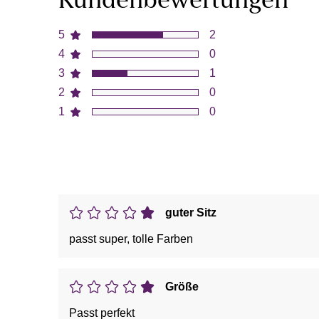
Kundenbewertungen
5
2
4
0
3
1
2
0
1
0
guter Sitz
passt super, tolle Farben
Größe
Passt perfekt