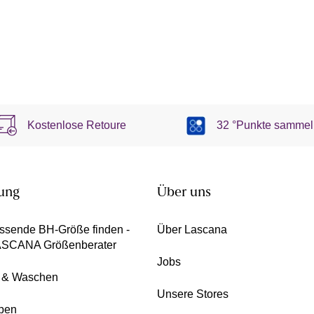
Kostenlose Retoure
32 °Punkte sammel
ung
Über uns
ssende BH-Größe finden -
Über Lascana
ASCANA Größenberater
Jobs
e & Waschen
Unsere Stores
pen