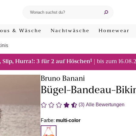
ous & Wäsche
Nachtwäsche
Homewear
inis
1
, Slip, Hurra!: 3 für 2 auf Höschen
| bis zum 16.08.
Bruno Banani
Bügel-Bandeau-Bikini
(3)
Alle Bewertungen
Farbe:
multi-color