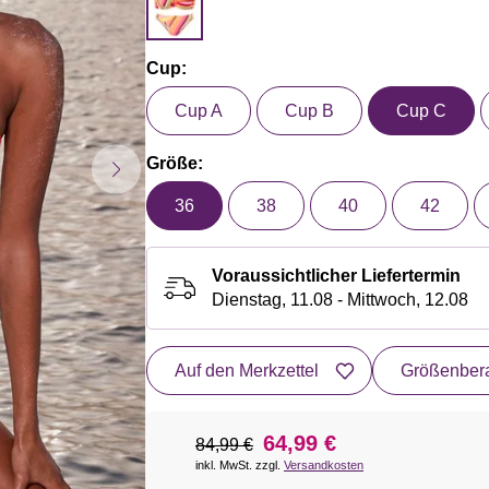
Cup:
Cup A
Cup B
Cup C
Größe:
36
38
40
42
Voraussichtlicher Liefertermin
Dienstag, 11.08 - Mittwoch, 12.08
Auf den Merkzettel
Größenbera
64,99 €
84,99 €
inkl. MwSt. zzgl.
Versandkosten