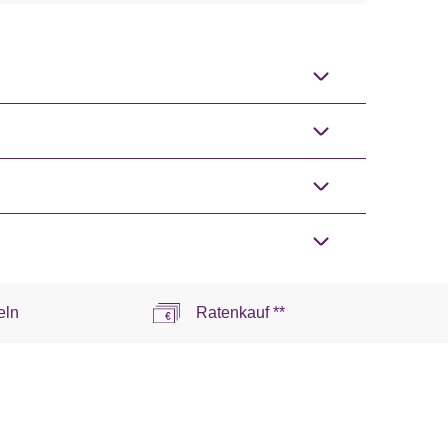
eln
Ratenkauf **