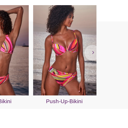
Mo
ikini
Push-Up-Bikini