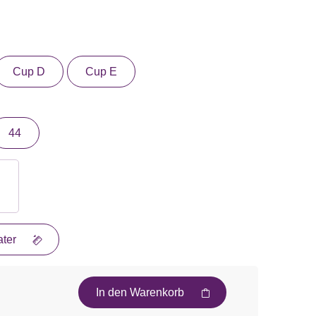
Cup D
Cup E
44
ter
In den Warenkorb