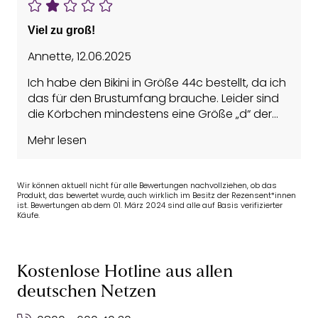
mehr Stoff gebraucht. Hab nachgemessen. Die
Hose hingegen hat perfekt gepasst. An dieser
Viel zu groß!
wiederum war aber die kleine Metall Applikation
verkehrt herum angenäht. Das hätte man zur
Annette
,
12.06.2025
Not ändern können.
Ich habe den Bikini in Größe 44c bestellt, da ich
Ich muss einer anderen Kundin recht geben.
das für den Brustumfang brauche. Leider sind
Wer macht diese Größen????
die Körbchen mindestens eine Größe „d“ der
Die Enttäuschung ist leider groß da der Bikini
Umfang ist schon fast zu klein. Ich frage mich,
ansonsten echt hübsch ist.
Mehr lesen
wer die Maße berechnet!
Ich finde weder beim BH noch beim Bikini ein
passendes Teil!
Wir können aktuell nicht für alle Bewertungen nachvollziehen, ob das
Schade!
Produkt, das bewertet wurde, auch wirklich im Besitz der Rezensent*innen
ist. Bewertungen ab dem 01. März 2024 sind alle auf Basis verifizierter
Käufe.
Kostenlose Hotline aus allen
deutschen Netzen