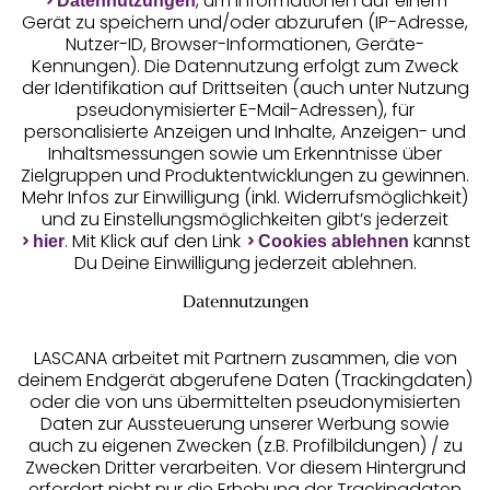
, um Informationen auf einem
Datennutzungen
Gerät zu speichern und/oder abzurufen (IP-Adresse,
Nutzer-ID, Browser-Informationen, Geräte-
Kennungen). Die Datennutzung erfolgt zum Zweck
der Identifikation auf Drittseiten (auch unter Nutzung
pseudonymisierter E-Mail-Adressen), für
Geprüfte Sicherheit
personalisierte Anzeigen und Inhalte, Anzeigen- und
Inhaltsmessungen sowie um Erkenntnisse über
Zielgruppen und Produktentwicklungen zu gewinnen.
Mehr Infos zur Einwilligung (inkl. Widerrufsmöglichkeit)
und zu Einstellungsmöglichkeiten gibt’s jederzeit
Unsere Apps
. Mit Klick auf den Link
kannst
hier
Cookies ablehnen
Du Deine Einwilligung jederzeit ablehnen.
Datennutzungen
LASCANA arbeitet mit Partnern zusammen, die von
deinem Endgerät abgerufene Daten (Trackingdaten)
oder die von uns übermittelten pseudonymisierten
Daten zur Aussteuerung unserer Werbung sowie
auch zu eigenen Zwecken (z.B. Profilbildungen) / zu
Zwecken Dritter verarbeiten. Vor diesem Hintergrund
erfordert nicht nur die Erhebung der Trackingdaten