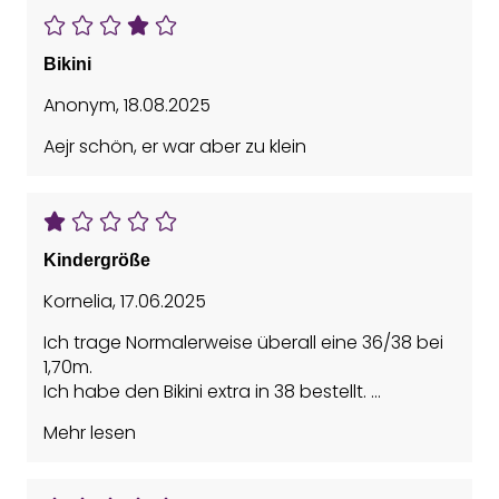
Bikini
Anonym
,
18.08.2025
Aejr schön, er war aber zu klein
Kindergröße
Kornelia
,
17.06.2025
Ich trage Normalerweise überall eine 36/38 bei
1,70m.
Ich habe den Bikini extra in 38 bestellt.
Was soll ich sagen, schon als ich das Oberteil in
Mehr lesen
der Hand hatte war klar das es nicht passen
wird. Es war in Kindergröße. Um es verschließen
zu können hätte ich noch mindestens 17 cm