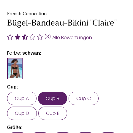
French Connection
Bügel-Bandeau-Bikini "Claire"
(3)
Alle Bewertungen
Farbe:
schwarz
Cup:
Cup A
Cup B
Cup C
Cup D
Cup E
Größe: