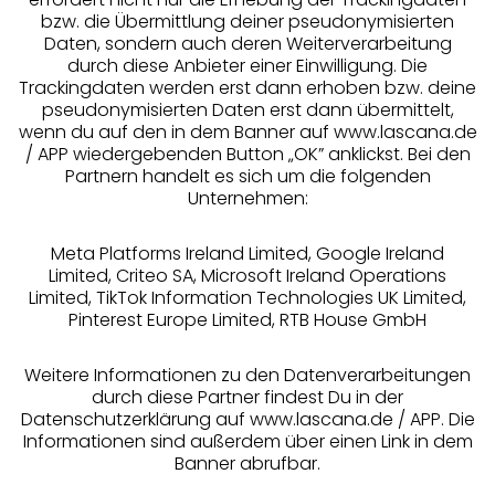
Services
bzw. die Übermittlung deiner pseudonymisierten
Daten, sondern auch deren Weiterverarbeitung
durch diese Anbieter einer Einwilligung. Die
Beratung
Trackingdaten werden erst dann erhoben bzw. deine
pseudonymisierten Daten erst dann übermittelt,
Über uns
wenn du auf den in dem Banner auf www.lascana.de
/ APP wiedergebenden Button „OK” anklickst. Bei den
Partnern handelt es sich um die folgenden
Rechtliches
Unternehmen:
Meta Platforms Ireland Limited, Google Ireland
Limited, Criteo SA, Microsoft Ireland Operations
Limited, TikTok Information Technologies UK Limited,
Pinterest Europe Limited, RTB House GmbH
Alle Preise inkl. MwSt., zzgl.
Versandkosten
** Bonität vorausgesetzt, berechtigt zur Bonitätsprüfung
Weitere Informationen zu den Datenverarbeitungen
durch diese Partner findest Du in der
Datenschutzerklärung auf www.lascana.de / APP. Die
Informationen sind außerdem über einen Link in dem
Banner abrufbar.