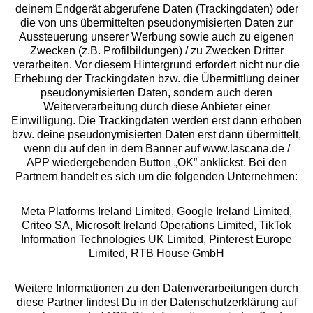
deinem Endgerät abgerufene Daten (Trackingdaten) oder
die von uns übermittelten pseudonymisierten Daten zur
Services
Aussteuerung unserer Werbung sowie auch zu eigenen
Zwecken (z.B. Profilbildungen) / zu Zwecken Dritter
Beratung
verarbeiten. Vor diesem Hintergrund erfordert nicht nur die
Erhebung der Trackingdaten bzw. die Übermittlung deiner
pseudonymisierten Daten, sondern auch deren
Über uns
Weiterverarbeitung durch diese Anbieter einer
Einwilligung. Die Trackingdaten werden erst dann erhoben
bzw. deine pseudonymisierten Daten erst dann übermittelt,
Rechtliches
wenn du auf den in dem Banner auf www.lascana.de /
APP wiedergebenden Button „OK” anklickst. Bei den
Partnern handelt es sich um die folgenden Unternehmen:
Meta Platforms Ireland Limited, Google Ireland Limited,
Criteo SA, Microsoft Ireland Operations Limited, TikTok
Alle Preise inkl. MwSt., zzgl.
Versandkosten
Information Technologies UK Limited, Pinterest Europe
** Bonität vorausgesetzt, berechtigt zur Bonitätsprüfung
Limited, RTB House GmbH
Weitere Informationen zu den Datenverarbeitungen durch
diese Partner findest Du in der Datenschutzerklärung auf