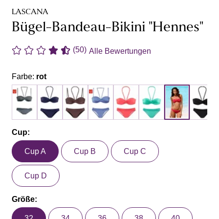
LASCANA
Bügel-Bandeau-Bikini "Hennes"
(50)
Alle Bewertungen
Farbe:
rot
Cup:
Cup A
Cup B
Cup C
Cup D
Größe:
32
34
36
38
40