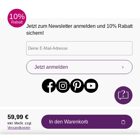
10%
Rabatt
Jetzt zum Newsletter anmelden und 10% Rabatt
sichern!
Jetzt anmelden
59,99 €
In den Warenkorb
inkl. MwSt. zzgl.
Auszeichnungen
Versandkosten