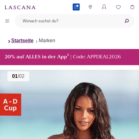
PAYBACK
Startseite
Marken
²
20% auf ALLES in der App
| Code: APPDEAL2026
01
/02