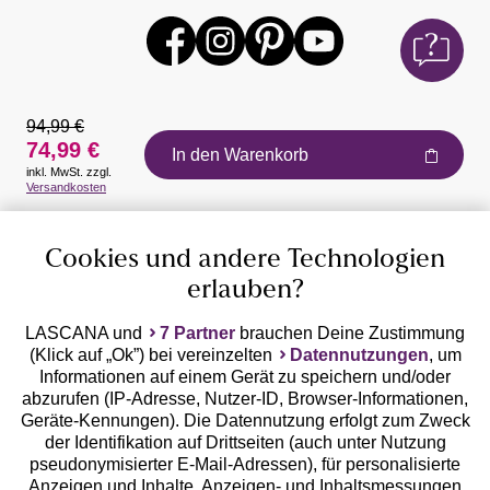
94,99 €
74,99 €
In den Warenkorb
inkl. MwSt. zzgl.
Auszeichnungen
Versandkosten
Cookies und andere Technologien
erlauben?
LASCANA und
7 Partner
brauchen Deine Zustimmung
(Klick auf „Ok”) bei vereinzelten
Datennutzungen
, um
Geprüfte Sicherheit
Informationen auf einem Gerät zu speichern und/oder
abzurufen (IP-Adresse, Nutzer-ID, Browser-Informationen,
Geräte-Kennungen). Die Datennutzung erfolgt zum Zweck
der Identifikation auf Drittseiten (auch unter Nutzung
pseudonymisierter E-Mail-Adressen), für personalisierte
Anzeigen und Inhalte, Anzeigen- und Inhaltsmessungen