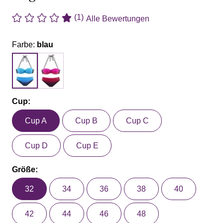
(1)
Alle Bewertungen
Farbe:
blau
Cup:
Cup A
Cup B
Cup C
Cup D
Cup E
Größe:
32
34
36
38
40
42
44
46
48