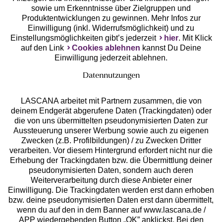
Unsere Apps
sowie um Erkenntnisse über Zielgruppen und
Produktentwicklungen zu gewinnen. Mehr Infos zur
Einwilligung (inkl. Widerrufsmöglichkeit) und zu
Einstellungsmöglichkeiten gibt’s jederzeit
hier
. Mit Klick
auf den Link
Cookies ablehnen
kannst Du Deine
Einwilligung jederzeit ablehnen.
Datennutzungen
LASCANA arbeitet mit Partnern zusammen, die von
deinem Endgerät abgerufene Daten (Trackingdaten) oder
die von uns übermittelten pseudonymisierten Daten zur
Services
Aussteuerung unserer Werbung sowie auch zu eigenen
Zwecken (z.B. Profilbildungen) / zu Zwecken Dritter
Beratung
verarbeiten. Vor diesem Hintergrund erfordert nicht nur die
Erhebung der Trackingdaten bzw. die Übermittlung deiner
pseudonymisierten Daten, sondern auch deren
Über uns
Weiterverarbeitung durch diese Anbieter einer
Einwilligung. Die Trackingdaten werden erst dann erhoben
bzw. deine pseudonymisierten Daten erst dann übermittelt,
Rechtliches
wenn du auf den in dem Banner auf www.lascana.de /
APP wiedergebenden Button „OK” anklickst. Bei den