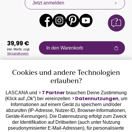
Jetzt anmelden
39,99 €
In den Warenkorb
inkl. MwSt. zzgl.
Versandkosten
Auszeichnungen
Cookies und andere Technologien
erlauben?
7 Partner
LASCANA und
brauchen Deine Zustimmung
Datennutzungen
(Klick auf „Ok”) bei vereinzelten
, um
Informationen auf einem Gerät zu speichern und/oder
Geprüfte Sicherheit
abzurufen (IP-Adresse, Nutzer-ID, Browser-Informationen,
Geräte-Kennungen). Die Datennutzung erfolgt zum Zweck
der Identifikation auf Drittseiten (auch unter Nutzung
pseudonymisierter E-Mail-Adressen), für personalisierte