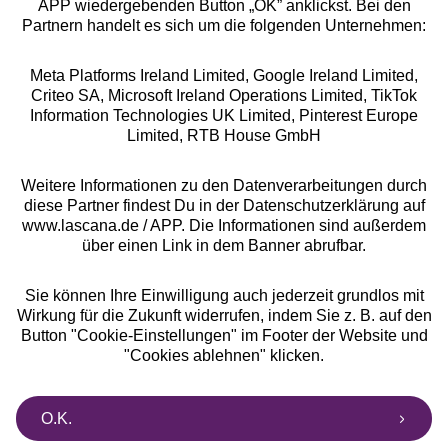
APP wiedergebenden Button „OK” anklickst. Bei den
Partnern handelt es sich um die folgenden Unternehmen:
Meta Platforms Ireland Limited, Google Ireland Limited,
Criteo SA, Microsoft Ireland Operations Limited, TikTok
Information Technologies UK Limited, Pinterest Europe
Alle Preise inkl. MwSt., zzgl.
Versandkosten
Limited, RTB House GmbH
** Bonität vorausgesetzt, berechtigt zur Bonitätsprüfung
Weitere Informationen zu den Datenverarbeitungen durch
diese Partner findest Du in der Datenschutzerklärung auf
www.lascana.de / APP. Die Informationen sind außerdem
über einen Link in dem Banner abrufbar.
Sie können Ihre Einwilligung auch jederzeit grundlos mit
Wirkung für die Zukunft widerrufen, indem Sie z. B. auf den
Button "Cookie-Einstellungen" im Footer der Website und
"Cookies ablehnen" klicken.
O.K.