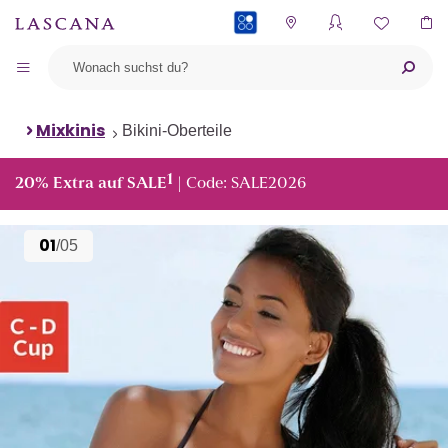
PAYBACK
Mixkinis
Bikini-Oberteile
1
20% Extra auf SALE
| Code: SALE2026
01
/05