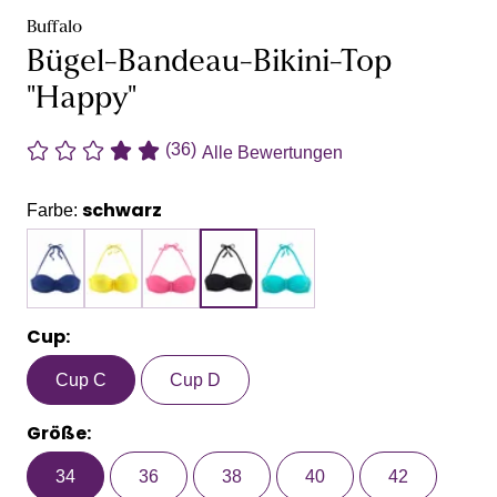
Buffalo
Bügel-Bandeau-Bikini-Top
"Happy"
(36)
Alle Bewertungen
schwarz
Farbe:
Cup:
Cup C
Cup D
Größe:
34
36
38
40
42