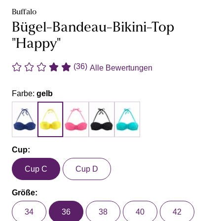
Buffalo
Bügel-Bandeau-Bikini-Top
"Happy"
(36)
Alle Bewertungen
Farbe:
gelb
Cup:
Cup C
Cup D
Größe:
34
36
38
40
42