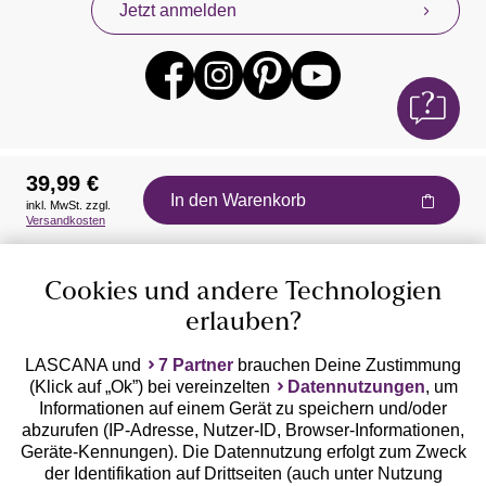
Jetzt anmelden
39,99 €
In den Warenkorb
inkl. MwSt. zzgl.
Auszeichnungen
Versandkosten
Cookies und andere Technologien
erlauben?
LASCANA und
7 Partner
brauchen Deine Zustimmung
(Klick auf „Ok”) bei vereinzelten
Datennutzungen
, um
Geprüfte Sicherheit
Informationen auf einem Gerät zu speichern und/oder
abzurufen (IP-Adresse, Nutzer-ID, Browser-Informationen,
Geräte-Kennungen). Die Datennutzung erfolgt zum Zweck
der Identifikation auf Drittseiten (auch unter Nutzung