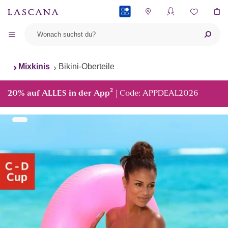
PAYBACK
Mixkinis
Bikini-Oberteile
²
20% auf ALLES in der App
| Code: APPDEAL2026