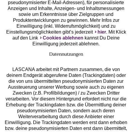
pseudonymisierter E-Mail-Adressen), für personalisierte
Anzeigen und Inhalte, Anzeigen- und Inhaltsmessungen
Unsere Apps
sowie um Erkenntnisse über Zielgruppen und
Produktentwicklungen zu gewinnen. Mehr Infos zur
Einwilligung (inkl. Widerrufsmöglichkeit) und zu
Einstellungsmöglichkeiten gibt’s jederzeit
hier
. Mit Klick
auf den Link
Cookies ablehnen
kannst Du Deine
Einwilligung jederzeit ablehnen.
Datennutzungen
LASCANA arbeitet mit Partnern zusammen, die von
deinem Endgerät abgerufene Daten (Trackingdaten) oder
die von uns übermittelten pseudonymisierten Daten zur
Services
Aussteuerung unserer Werbung sowie auch zu eigenen
Zwecken (z.B. Profilbildungen) / zu Zwecken Dritter
Beratung
verarbeiten. Vor diesem Hintergrund erfordert nicht nur die
Erhebung der Trackingdaten bzw. die Übermittlung deiner
pseudonymisierten Daten, sondern auch deren
Über uns
Weiterverarbeitung durch diese Anbieter einer
Einwilligung. Die Trackingdaten werden erst dann erhoben
bzw. deine pseudonymisierten Daten erst dann übermittelt,
Rechtliches