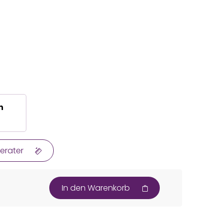
n
erater
In den Warenkorb