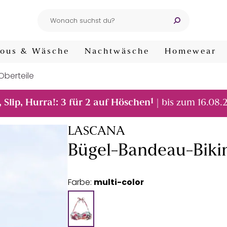
ous & Wäsche
Nachtwäsche
Homewear
-Oberteile
1
, Slip, Hurra!: 3 für 2 auf Höschen
| bis zum 16.08.
LASCANA
Bügel-Bandeau-Bikin
Farbe:
multi-color