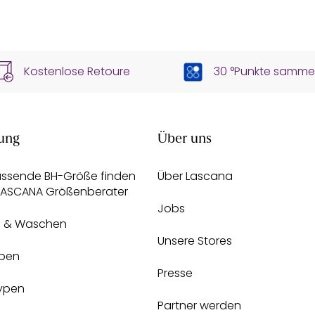
Kostenlose Retoure
30 °Punkte samme
ung
Über uns
assende BH-Größe finden
Über Lascana
 LASCANA Größenberater
Jobs
e & Waschen
Unsere Stores
pen
Presse
Typen
Partner werden