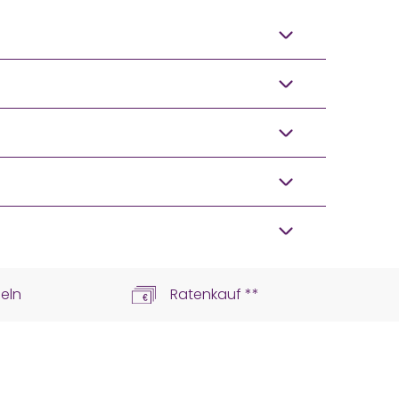
eln
Ratenkauf **