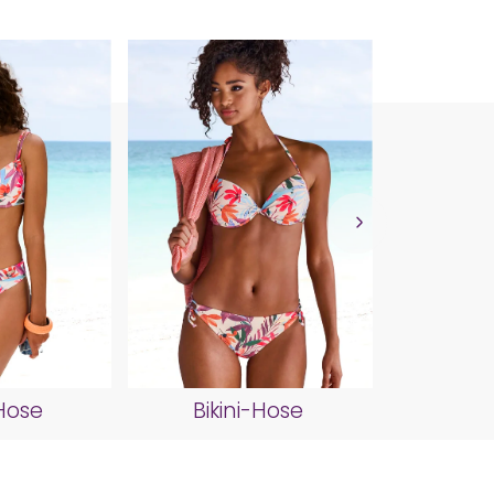
Biki
-Hose
Bikini-Hose