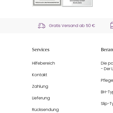
Gratis Versand ab
50 €
Services
Berat
Hilfebereich
Die p
- Der
Kontakt
Pfleg
Zahlung
BH-Ty
Lieferung
Slip-
Rücksendung