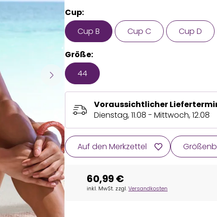
Cup:
Cup B
Cup C
Cup D
Größe:
44
Voraussichtlicher Liefertermi
Dienstag, 11.08 - Mittwoch, 12.08
Auf den Merkzettel
Größenb
60,99 €
inkl. MwSt. zzgl.
Versandkosten