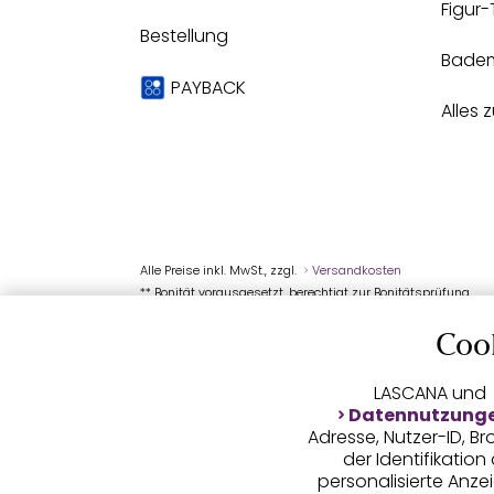
Figur
Bestellung
Bade
PAYBACK
Alles 
Alle Preise inkl. MwSt., zzgl.
Versandkosten
** Bonität vorausgesetzt, berechtigt zur Bonitätsprüfung
Coo
LASCANA und
Datennutzung
Adresse, Nutzer-ID, 
der Identifikatio
personalisierte Anz