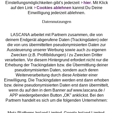
Einstellungsmöglichkeiten gibt’s jederzeit
hier
. Mit Klick
auf den Link
Cookies ablehnen
kannst Du Deine
Einwilligung jederzeit ablehnen.
Datennutzungen
LASCANA arbeitet mit Partnern zusammen, die von
deinem Endgerät abgerufene Daten (Trackingdaten) oder
die von uns übermittelten pseudonymisierten Daten zur
Services
Aussteuerung unserer Werbung sowie auch zu eigenen
Zwecken (z.B. Profilbildungen) / zu Zwecken Dritter
Beratung
verarbeiten. Vor diesem Hintergrund erfordert nicht nur die
Erhebung der Trackingdaten bzw. die Übermittlung deiner
pseudonymisierten Daten, sondern auch deren
Über uns
Weiterverarbeitung durch diese Anbieter einer
Einwilligung. Die Trackingdaten werden erst dann erhoben
bzw. deine pseudonymisierten Daten erst dann übermittelt,
Rechtliches
wenn du auf den in dem Banner auf www.lascana.de /
APP wiedergebenden Button „OK” anklickst. Bei den
Partnern handelt es sich um die folgenden Unternehmen:
Meta Platforms Ireland Limited, Google Ireland Limited,