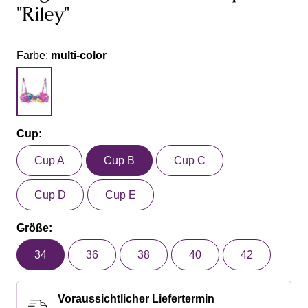
"Riley"
Farbe:
multi-color
Cup:
Cup A
Cup B
Cup C
Cup D
Cup E
Größe:
34
36
38
40
42
Voraussichtlicher Liefertermin