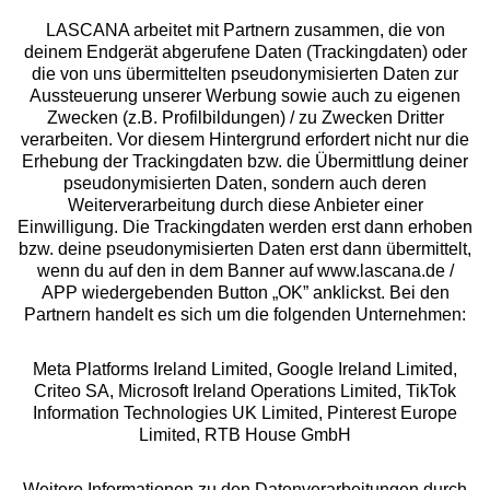
LASCANA arbeitet mit Partnern zusammen, die von
deinem Endgerät abgerufene Daten (Trackingdaten) oder
die von uns übermittelten pseudonymisierten Daten zur
Aussteuerung unserer Werbung sowie auch zu eigenen
Services
Zwecken (z.B. Profilbildungen) / zu Zwecken Dritter
verarbeiten. Vor diesem Hintergrund erfordert nicht nur die
Beratung
Erhebung der Trackingdaten bzw. die Übermittlung deiner
pseudonymisierten Daten, sondern auch deren
Weiterverarbeitung durch diese Anbieter einer
Über uns
Einwilligung. Die Trackingdaten werden erst dann erhoben
bzw. deine pseudonymisierten Daten erst dann übermittelt,
wenn du auf den in dem Banner auf www.lascana.de /
Rechtliches
APP wiedergebenden Button „OK” anklickst. Bei den
Partnern handelt es sich um die folgenden Unternehmen:
Meta Platforms Ireland Limited, Google Ireland Limited,
Criteo SA, Microsoft Ireland Operations Limited, TikTok
Information Technologies UK Limited, Pinterest Europe
Alle Preise inkl. MwSt., zzgl.
Versandkosten
Limited, RTB House GmbH
** Bonität vorausgesetzt, berechtigt zur Bonitätsprüfung
Weitere Informationen zu den Datenverarbeitungen durch