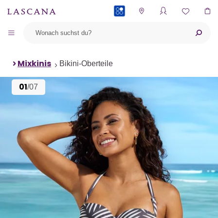
PAYBACK
Mixkinis
Bikini-Oberteile
01
/07