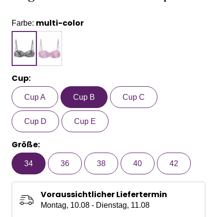
multi-color
Farbe:
Cup:
Cup A
Cup B
Cup C
Cup D
Cup E
Größe:
34
36
38
40
42
Voraussichtlicher Liefertermin
Montag, 10.08 - Dienstag, 11.08