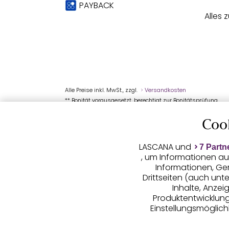
PAYBACK
Alles 
Alle Preise inkl. MwSt., zzgl.
Versandkosten
** Bonität vorausgesetzt, berechtigt zur Bonitätsprüfung
Coo
LASCANA und
7 Partn
, um Informationen au
Informationen, Ge
Drittseiten (auch unt
Inhalte, Anze
Produktentwicklunge
Einstellungsmöglichk