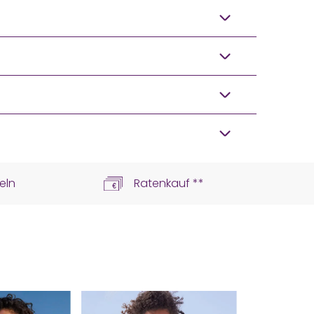
eln
Ratenkauf **