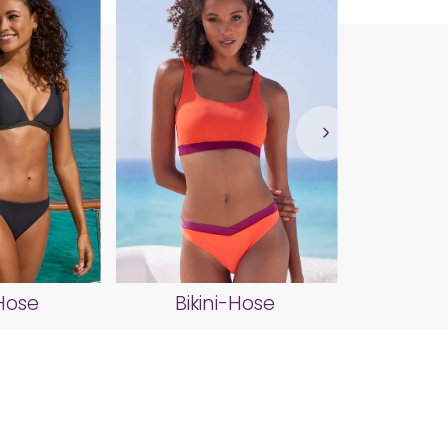
Biki
-Hose
Bikini-Hose