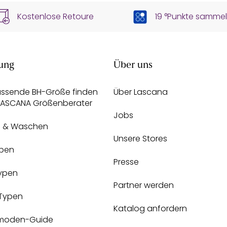
Kostenlose Retoure
19 °Punkte samme
ung
Über uns
assende BH-Größe finden
Über Lascana
 LASCANA Größenberater
Jobs
e & Waschen
Unsere Stores
pen
Presse
Typen
Partner werden
-Typen
Katalog anfordern
moden-Guide