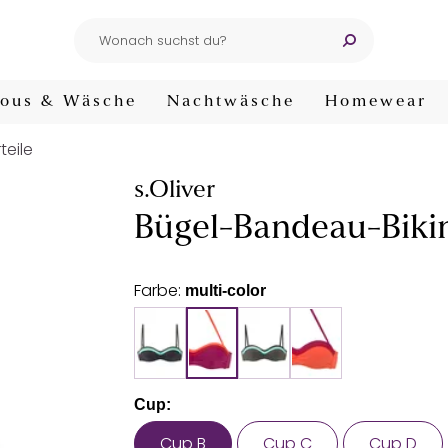
ous & Wäsche
Nachtwäsche
Homewear
teile
s.Oliver
Bügel-Bandeau-Bikini
Farbe:
multi-color
Cup:
Cup B
Cup C
Cup D