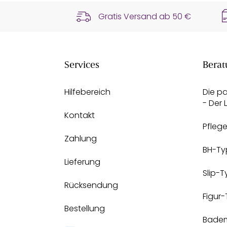
Gratis Versand ab
50 €
Services
Berat
Hilfebereich
Die p
- Der
Kontakt
Pfleg
Zahlung
BH-Ty
Lieferung
Slip-
Rücksendung
Figur
Bestellung
Bade