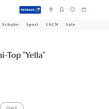
Schuhe
Sport
LSCN
Sale
PAYBACK
-Top "Yella"
Cup E