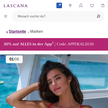
PAYBACK
Startseite
Marken
²
20% auf ALLES in der App
| Code: APPDEAL2026
01
/08