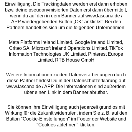
Einwilligung. Die Trackingdaten werden erst dann erhoben
bzw. deine pseudonymisierten Daten erst dann übermittelt,
Rechtliches
wenn du auf den in dem Banner auf www.lascana.de /
APP wiedergebenden Button „OK” anklickst. Bei den
Partnern handelt es sich um die folgenden Unternehmen:
Meta Platforms Ireland Limited, Google Ireland Limited,
Criteo SA, Microsoft Ireland Operations Limited, TikTok
Alle Preise inkl. MwSt., zzgl.
Versandkosten
Information Technologies UK Limited, Pinterest Europe
** Bonität vorausgesetzt, berechtigt zur Bonitätsprüfung
Limited, RTB House GmbH
Weitere Informationen zu den Datenverarbeitungen durch
diese Partner findest Du in der Datenschutzerklärung auf
www.lascana.de / APP. Die Informationen sind außerdem
über einen Link in dem Banner abrufbar.
Sie können Ihre Einwilligung auch jederzeit grundlos mit
Wirkung für die Zukunft widerrufen, indem Sie z. B. auf den
Button "Cookie-Einstellungen" im Footer der Website und
"Cookies ablehnen" klicken.