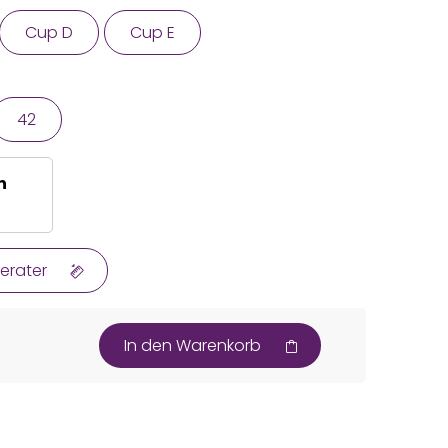
Cup D
Cup E
42
n
erater
In den Warenkorb