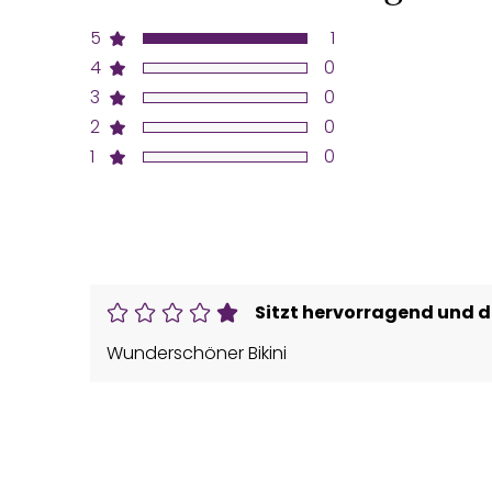
5
1
4
0
3
0
2
0
1
0
Sitzt hervorragend und 
Wunderschöner Bikini