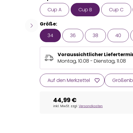
Cup A
Cup B
Cup C
Größe:
34
36
38
40
Voraussichtlicher Liefertermi
Montag, 10.08 - Dienstag, 11.08
Auf den Merkzettel
Größenb
44,99 €
inkl. MwSt. zzgl.
Versandkosten