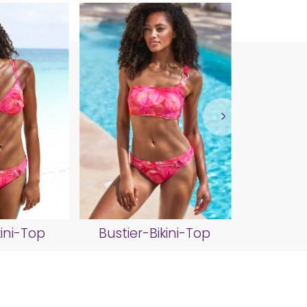
Push-Up
ini-Top
Bustier-Bikini-Top