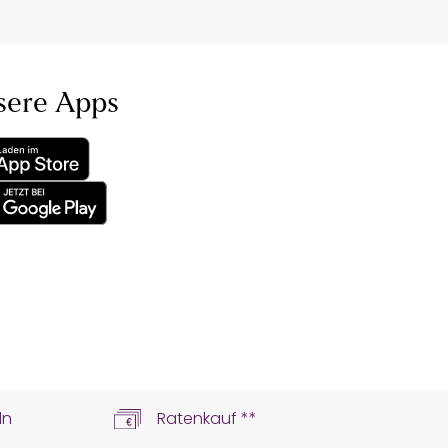
sere Apps
ln
Ratenkauf **