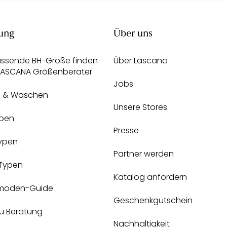
ung
Über uns
assende BH-Größe finden
Über Lascana
 LASCANA Größenberater
Jobs
e & Waschen
Unsere Stores
pen
Presse
Typen
Partner werden
-Typen
Katalog anfordern
moden-Guide
Geschenkgutschein
zu Beratung
Nachhaltigkeit