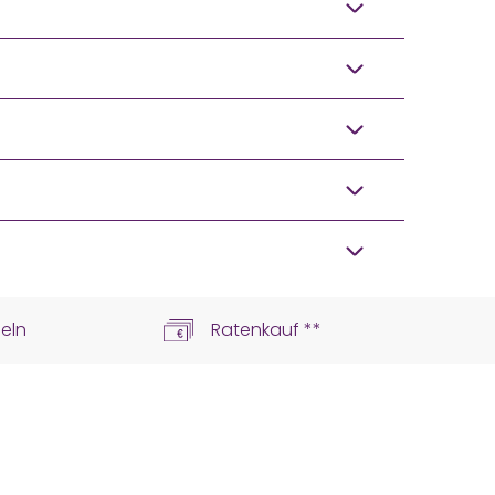
eln
Ratenkauf **