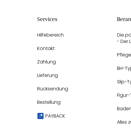
Services
Berat
Hilfebereich
Die p
- Der
Kontakt
Pfleg
Zahlung
BH-Ty
Lieferung
Slip-
Rücksendung
Figur
Bestellung
Bade
PAYBACK
Alles 