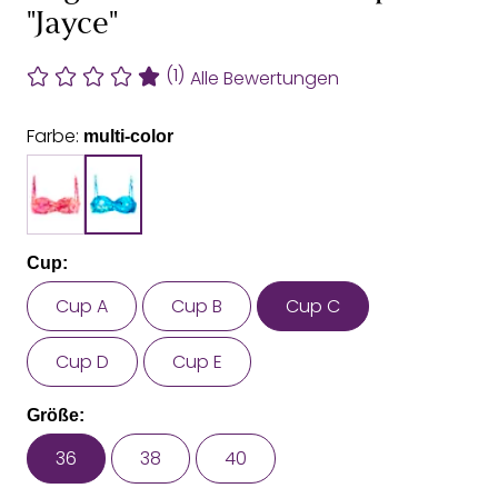
"Jayce"
(1)
Alle Bewertungen
Farbe:
multi-color
Cup:
Cup A
Cup B
Cup C
Cup D
Cup E
Größe:
36
38
40