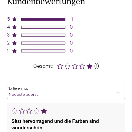
Kundenbewertungen
5
1
4
0
3
0
2
0
1
0
Gesamt:
(1)
Sortieren nach
Sitzt hervorragend und die Farben sind
wunderschön