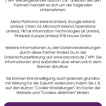
/ APP wiedergebenden Button „OK” anklickst. Bei den
Partnern handelt es sich um die folgenden
Rechtliches
Unternehmen:
Meta Platforms Ireland Limited, Google Ireland
Limited, Criteo SA, Microsoft Ireland Operations
Limited, TikTok Information Technologies UK Limited,
Pinterest Europe Limited, RTB House GmbH
Alle Preise inkl. MwSt., zzgl.
Versandkosten
** Bonität vorausgesetzt, berechtigt zur Bonitätsprüfung
Weitere Informationen zu den Datenverarbeitungen
durch diese Partner findest Du in der
Datenschutzerklärung auf www.lascana.de / APP. Die
Informationen sind außerdem über einen Link in dem
Banner abrufbar.
Sie können Ihre Einwilligung auch jederzeit grundlos
mit Wirkung für die Zukunft widerrufen, indem Sie z. B.
auf den Button "Cookie-Einstellungen" im Footer der
Website und "Cookies ablehnen" klicken.