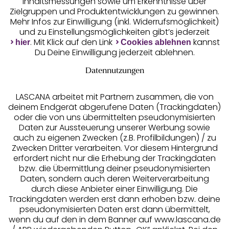
Inhaltsmessungen sowie um Erkenntnisse über
Zielgruppen und Produktentwicklungen zu gewinnen.
Mehr Infos zur Einwilligung (inkl. Widerrufsmöglichkeit)
und zu Einstellungsmöglichkeiten gibt’s jederzeit
Unsere Apps
. Mit Klick auf den Link
kannst
hier
Cookies ablehnen
Du Deine Einwilligung jederzeit ablehnen.
Datennutzungen
LASCANA arbeitet mit Partnern zusammen, die von
deinem Endgerät abgerufene Daten (Trackingdaten)
oder die von uns übermittelten pseudonymisierten
Daten zur Aussteuerung unserer Werbung sowie
auch zu eigenen Zwecken (z.B. Profilbildungen) / zu
Zwecken Dritter verarbeiten. Vor diesem Hintergrund
erfordert nicht nur die Erhebung der Trackingdaten
Services
bzw. die Übermittlung deiner pseudonymisierten
Daten, sondern auch deren Weiterverarbeitung
durch diese Anbieter einer Einwilligung. Die
Beratung
Trackingdaten werden erst dann erhoben bzw. deine
pseudonymisierten Daten erst dann übermittelt,
Über uns
wenn du auf den in dem Banner auf www.lascana.de