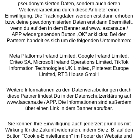
pseudonymisierten Daten, sondern auch deren
Über uns
Weiterverarbeitung durch diese Anbieter einer
Einwilligung. Die Trackingdaten werden erst dann erhoben
bzw. deine pseudonymisierten Daten erst dann übermittelt,
Rechtliches
wenn du auf den in dem Banner auf www.lascana.de /
APP wiedergebenden Button „OK” anklickst. Bei den
Partnern handelt es sich um die folgenden Unternehmen:
Meta Platforms Ireland Limited, Google Ireland Limited,
Criteo SA, Microsoft Ireland Operations Limited, TikTok
Alle Preise inkl. MwSt., zzgl.
Versandkosten
Information Technologies UK Limited, Pinterest Europe
** Bonität vorausgesetzt, berechtigt zur Bonitätsprüfung
Limited, RTB House GmbH
Weitere Informationen zu den Datenverarbeitungen durch
diese Partner findest Du in der Datenschutzerklärung auf
www.lascana.de / APP. Die Informationen sind außerdem
über einen Link in dem Banner abrufbar.
Sie können Ihre Einwilligung auch jederzeit grundlos mit
Wirkung für die Zukunft widerrufen, indem Sie z. B. auf den
Button "Cookie-Einstellungen" im Footer der Website und