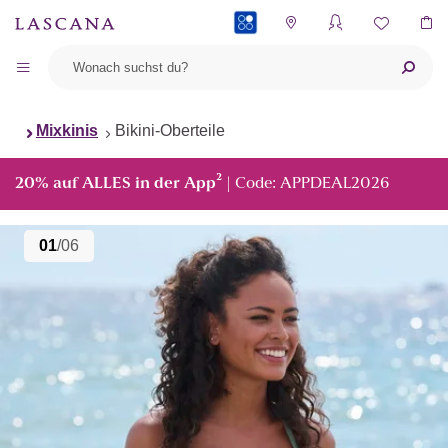
PAYBACK
Mixkinis
Bikini-Oberteile
²
20% auf ALLES in der App
| Code: APPDEAL2026
01
/06