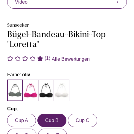
Video
Sunseeker
Bügel-Bandeau-Bikini-Top
"Loretta"
(1)
Alle Bewertungen
Farbe:
oliv
Cup:
Cup A
Cup B
Cup C