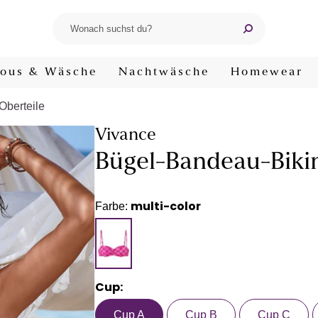
ous & Wäsche
Nachtwäsche
Homewear
-Oberteile
Vivance
Bügel-Bandeau-Bikin
multi-color
Farbe:
Cup:
Cup A
Cup B
Cup C