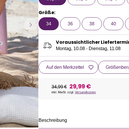
Größe:
34
36
38
40
Voraussichtlicher Liefertermi
Montag, 10.08 - Dienstag, 11.08
Auf den Merkzettel
Größenbera
29,99 €
34,99 €
inkl. MwSt. zzgl.
Versandkosten
Beschreibung