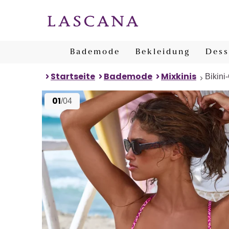
Bademode
Bekleidung
Dess
Startseite
Bademode
Mixkinis
Bikini
01
/04