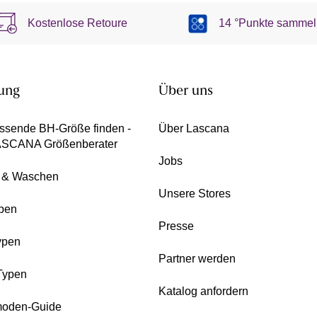
Kostenlose Retoure
14 °Punkte sammel
ung
Über uns
ssende BH-Größe finden -
Über Lascana
ASCANA Größenberater
Jobs
e & Waschen
Unsere Stores
pen
Presse
ypen
Partner werden
Typen
Katalog anfordern
oden-Guide