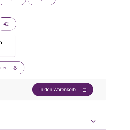
42
n
ter
In den Warenkorb