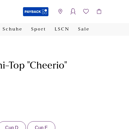
Schuhe
Sport
LSCN
Sale
PAYBACK
i-Top "Cheerio"
Cup D
Cup E