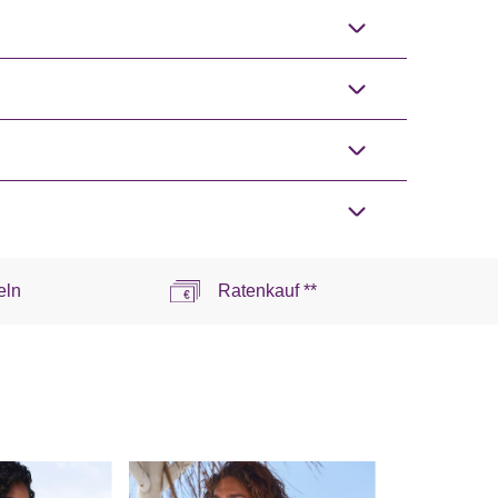
eln
Ratenkauf **