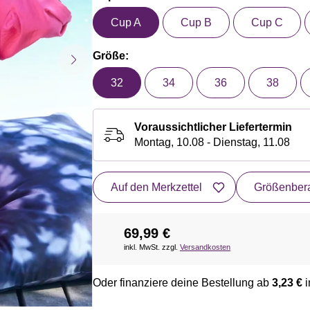
Cup A
Cup B
Cup C
Größe:
32
34
36
38
Voraussichtlicher Liefertermin
Montag, 10.08 - Dienstag, 11.08
Auf den Merkzettel
Größenbera
69,99 €
inkl. MwSt. zzgl.
Versandkosten
Oder finanziere deine Bestellung ab
3,23 €
i