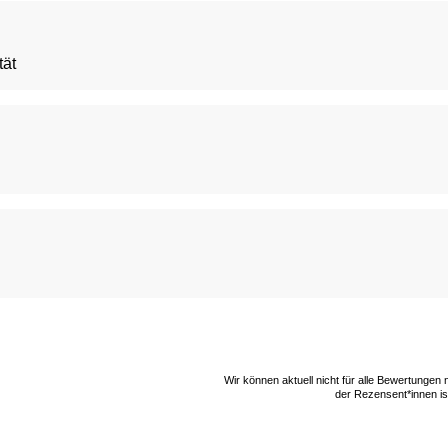
tät
Wir können aktuell nicht für alle Bewertungen
der Rezensent*innen ist