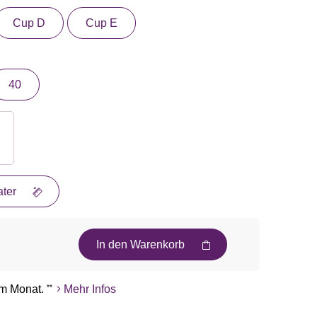
Cup D
Cup E
40
ter
In den Warenkorb
m Monat.
**
Mehr Infos