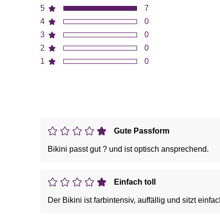
5
7
4
0
3
0
2
0
1
0
Gute Passform
Bikini passt gut ? und ist optisch ansprechend.
Einfach toll
Der Bikini ist farbintensiv, auffällig und sitzt einfac