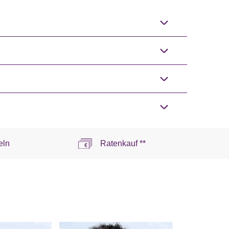
eln
Ratenkauf **