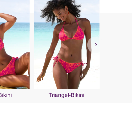
Push-
ikini
Triangel-Bikini